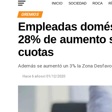
INICIO
SOCIEDAD
ROCA
R
GREMIOS
Empleadas domés
28% de aumento sa
cuotas
Además se aumentó un 3% la Zona Desfavora
Hace 6 años
el
01/12/2020