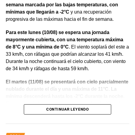
semana marcada por las bajas temperaturas, con
mínimas que llegarán a -2°C
y una recuperación
progresiva de las máximas hacia el fin de semana.
Para este lunes (10/08) se espera una jornada
mayormente cubierta, con una temperatura máxima
de 8°C y una mínima de 0°C
. El viento soplará del este a
33 km/h, con ráfagas que podrían alcanzar los 41 km/h.
Durante la noche continuará el cielo cubierto, con viento
de 34 km/h y ráfagas de hasta 59 km/h.
El martes (11/08) se presentará con cielo parcialmente
nublado durante el día y una máxima de 11°C. La
mínima descenderá hasta los -2°C durante la noche
.
El viento será del noreste, con velocidades de 37 km/h y
CONTINUAR LEYENDO
ráfagas de hasta 54 km/h durante el día.
Para el miércoles (12/08) se anticipa una mejora en las
condiciones del cielo, con una jornada despejada y