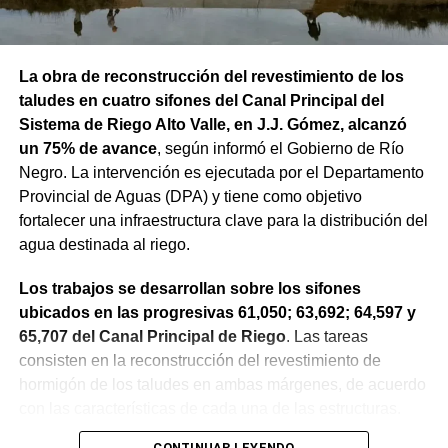
día y la noche, mientras que el viento será más leve, con
17 km/h durante el día y 8 km/h durante la noche.
La obra de reconstrucción del revestimiento de los
taludes en cuatro sifones del Canal Principal del
Sistema de Riego Alto Valle, en J.J. Gómez, alcanzó
un 75% de avance
, según informó el Gobierno de Río
Negro. La intervención es ejecutada por el Departamento
Provincial de Aguas (DPA) y tiene como objetivo
fortalecer una infraestructura clave para la distribución del
agua destinada al riego.
Los trabajos se desarrollan sobre los sifones
ubicados en las progresivas 61,050; 63,692; 64,597 y
65,707 del Canal Principal de Riego
. Las tareas
consisten en la reconstrucción del revestimiento de
hormigón de los taludes en ambas márgenes, de acuerdo
con las características de cada una de las estructuras.
CONTINUAR LEYENDO