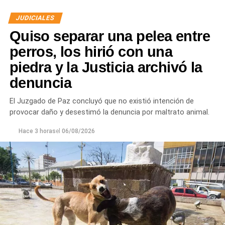
JUDICIALES
Quiso separar una pelea entre
perros, los hirió con una
piedra y la Justicia archivó la
denuncia
Desde Defensa Civil y Desarrollo Social se brindó
ayuda a vecinos de los barrios Fiske Menuco, Nuevo,
El Juzgado de Paz concluyó que no existió intención de
Noroeste, Quinta 25, Carlos Soria y Chacramonte,
provocar daño y desestimó la denuncia por maltrato animal.
donde se entregaron nylon, frazadas, colchones, leña
y alimentos.
Hace 3 horas
el
06/08/2026
En paralelo, las cuadrillas municipales realizaron la
limpieza de alcantarillas y sumideros en distintos
sectores de la ciudad, entre ellos Jujuy y Güemes;
Güemes entre Dr. Maradona y República del Líbano;
Carlos Gardel y Rochdale; Rochdale y Australia;
Rochdale y Jujuy; Yrigoyen y Mendoza; Yrigoyen y
Avenida Roca; y Chula Vista, casi San Juan.