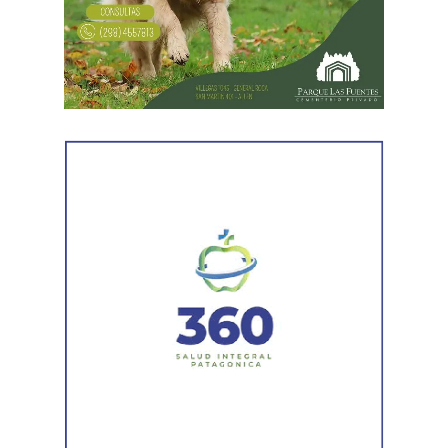
Al comunicar su decisión de desistir, explicó que el
proceso terapéutico le permitió replantear el conflicto
desde otra perspectiva. Expresó que quería intentar
recuperar la relación con su padre, compensar el tiempo
perdido y brindarse mutuamente una oportunidad antes
de avanzar con una decisión definitiva sobre su identidad
registral.
En la sentencia,
la magistrada explicó que el
desistimiento es una forma de poner fin
anticipadamente a un proceso judicial cuando una de
las partes decide no continuar con la acción.
Agregó que el Código Procesal Civil y Comercial autoriza
esa posibilidad siempre que, si la demanda ya fue
trasladada, la otra parte haya sido notificada.
Como en este caso ese traslado aún no se había