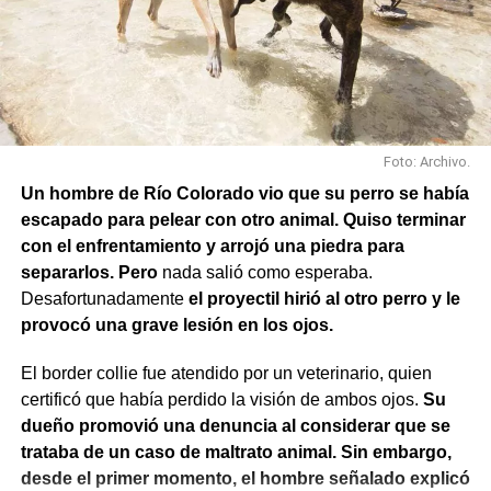
Foto: Archivo.
Un hombre de Río Colorado vio que su perro se había
escapado para pelear con otro animal. Quiso terminar
con el enfrentamiento y arrojó una piedra para
separarlos. Pero
nada salió como esperaba.
Desafortunadamente
el proyectil hirió al otro perro y le
provocó una grave lesión en los ojos.
El border collie fue atendido por un veterinario, quien
También se efectuaron trabajos en Los Fresnos y Vintter;
certificó que había perdido la visión de ambos ojos.
Su
Avenida Viterbori y Lago Mascardi; Avenida Roca y
dueño promovió una denuncia al considerar que se
Gadano; y Gadano al 846, donde se retiró una rejilla
trataba de un caso de maltrato animal. Sin embargo,
dañada y se colocó una valla preventiva para evitar
desde el primer momento, el hombre señalado explicó
accidentes.