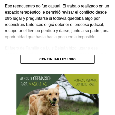
Ese reencuentro no fue casual. El trabajo realizado en un
espacio terapéutico le permitió revisar el conflicto desde
otro lugar y preguntarse si todavía quedaba algo por
reconstruir. Entonces eligió detener el proceso judicial,
recuperar el tiempo perdido y darse, junto a su padre, una
oportunidad que hasta hacía poco creía imposible.
El fuero de Familia de Luis Beltrán hizo lugar a ese
pedido, declaró concluido el proceso por desistimiento y
CONTINUAR LEYENDO
ordenó el archivo de las actuaciones. La jueza consideró
que se encontraban reunidos los requisitos previstos por
la legislación para poner fin al expediente.
El joven había promovido la acción para solicitar la
supresión de su apellido paterno. Durante la etapa inicial
del trámite se incorporó la documentación presentada, se
ordenó la publicación de edictos y se dispusieron
distintas medidas previas. En esa etapa la demanda
todavía no había sido notificada al progenitor.