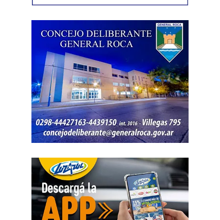
concretado, la jueza entendió que estaban cumplidos
todos los requisitos legales para admitir el desistimiento y
declarar extinguido el proceso.
«En virtud de ello entiendo que se encuentran
configurados los recaudos previstos en el artículo 278,
para que opere el desistimiento del proceso por voluntad
de la parte», explicó. Además, se estableció que las
actuaciones permanezcan archivadas en formato digital,
conforme a la normativa vigente del Poder Judicial de Río
Negro.