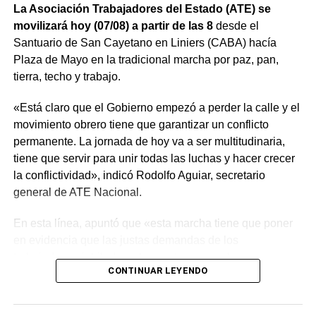
La Asociación Trabajadores del Estado (ATE) se
clase trabajadora con ansiedad, angustia y desánimo»,
movilizará hoy (07/08) a partir de las 8
desde el
aseguró.
Santuario de San Cayetano en Liniers (CABA) hacía
Plaza de Mayo en la tradicional marcha por paz, pan,
La encuesta relevó a trabajadores del Estado Nacional
tierra, techo y trabajo.
(47,8%), Estado Provincial (41,7%), Estado Municipal
(5,8%), Empresas Estatales (2%) y otros ámbitos (2,7%),
«Está claro que el Gobierno empezó a perder la calle y el
cuyo promedio de edad es de 45 años.
movimiento obrero tiene que garantizar un conflicto
permanente. La jornada de hoy va a ser multitudinaria,
El 55,4% de las personas encuestadas aseguró tener
tiene que servir para unir todas las luchas y hacer crecer
más de un trabajo para complementar ingresos o
la conflictividad», indicó Rodolfo Aguiar, secretario
asegurar mayor estabilidad económica. De esa porción,
general de ATE Nacional.
el 56% son mujeres y el 34% de ellas trabaja entre 8 y 12
horas diarias para mantener los gastos del hogar.
En esta línea, apuntó que «esta marcha tiene que poner
en evidencia que las justas demandas de los
Además, el 43% dejó de participar en política por
trabajadores, jubilados y los sectores populares no
cansancio físico y mental, por falta de tiempo y de
CONTINUAR LEYENDO
encuentran respuestas, y que el gobierno es el exclusivo
recursos económicos.
responsable de la angustia en la que está sumida la
mayoría de la sociedad».
El relevamiento también arrojó las estrategias que usaron