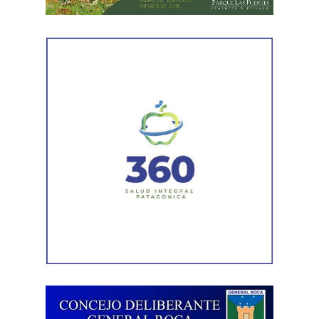
este jueves (06/08) a las 14, luego de un mes de cuarto
intermedio, pero sin los artículos que aprobaban el
régimen de extranjerización de las tierras rurales. Cabe
destacar que numerosos senadores y gobernadores ya
habían adelantado su rechazo a esta modificación.
De esta forma, ATE mantiene la movilización prevista
y concentrará a partir de las 12 hs en Av. Rivadavia y
Rodriguez Peña (CABA).
Además, las movilizaciones se
replicarán en las principales ciudades de todas las
provincias en el marco de la Jornada Nacional de Lucha
convocada por el sindicato.