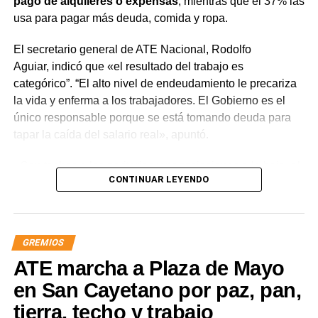
pago de alquileres o expensas
, mientras que el 37% las
usa para pagar más deuda, comida y ropa.
El secretario general de ATE Nacional, Rodolfo
Aguiar, indicó que «el resultado del trabajo es
categórico”. “El alto nivel de endeudamiento le precariza
la vida y enferma a los trabajadores. El Gobierno es el
único responsable porque se está tomando deuda para
tapar la caída del salario real», apuntó.
«Con techos a las paritarias y negociaciones a la baja, el
CONTINUAR LEYENDO
crédito reemplaza al salario real. Antes la deuda era un
mecanismo de inversión, ahora es para sobrevivir»,
señaló el dirigente sindical. Sin embargo, advirtió que
«hoy existe un endeudamiento permanente para cubrir
GREMIOS
necesidades básicas y no para invertir».
ATE marcha a Plaza de Mayo
En este marco, Aguiar aseguró que «el Estado es el
en San Cayetano por paz, pan,
verdadero responsable porque ataca al poder adquisitivo
tierra, techo y trabajo
y luego ofrece deuda como solución. El Estado es quien