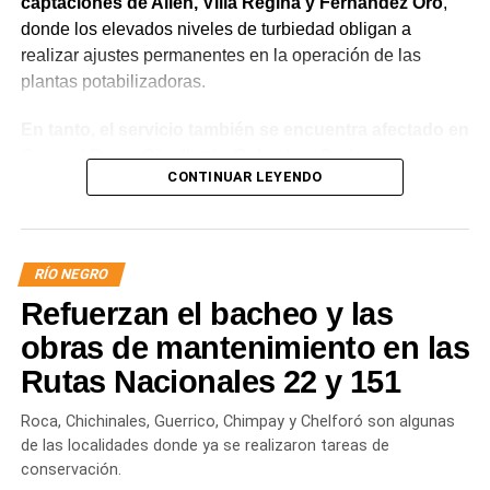
captaciones de Allen, Villa Regina y Fernández Oro
,
donde los elevados niveles de turbiedad obligan a
realizar ajustes permanentes en la operación de las
plantas potabilizadoras.
En tanto, el servicio también se encuentra afectado en
General Roca, Cipolletti y Balsa Las Perlas,
CONTINUAR LEYENDO
localidades donde podrían registrarse bajas de
presión o interrupciones temporales
mientras se
trabaja para sostener la producción de agua potable.
RÍO NEGRO
Por otra parte, en Gral. E. Godoy se registran valores de
Refuerzan el bacheo y las
turbiedad cercanos a 80 NTU, mientras que en
Chichinales rondan los 10 NTU. En ambos casos, las
obras de mantenimiento en las
plantas continúan funcionando con monitoreo
Rutas Nacionales 22 y 151
permanente.
Roca, Chichinales, Guerrico, Chimpay y Chelforó son algunas
Los equipos técnicos de Aguas Rionegrinas mantienen
de las localidades donde ya se realizaron tareas de
un seguimiento constante de la evolución de la turbiedad
conservación.
para adecuar la producción de agua potable de acuerdo