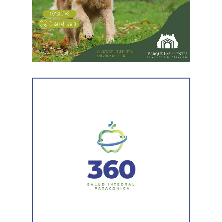
próximas semanas, el operativo de bacheo será
reforzado con dos nuevas cuadrillas de trabajo y dos
camiones bacheadores, lo que permitirá incrementar
el ritmo de ejecución y optimizar las tareas de
mantenimiento en distintos puntos del Alto Valle.
Por otra parte, el organismo avanza con el relevamiento
técnico que definirá los tramos de la Ruta Nacional N°
151 donde se aplicarán 5.000 toneladas de mezcla
asfáltica en caliente, una obra destinada a recuperar los
sectores más deteriorados y mejorar las condiciones de
transitabilidad.