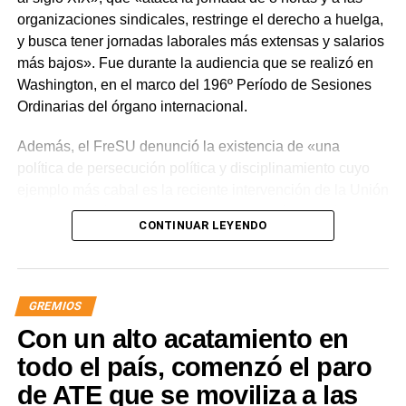
organizaciones sindicales, restringe el derecho a huelga,
y busca tener jornadas laborales más extensas y salarios
más bajos». Fue durante la audiencia que se realizó en
Washington, en el marco del 196º Período de Sesiones
Ordinarias del órgano internacional.
Además, el FreSU denunció la existencia de «una
política de persecución política y disciplinamiento cuyo
ejemplo más cabal es la reciente intervención de la Unión
Obrera Metalúrgica (UOM) y la persecución mediática,
CONTINUAR LEYENDO
gremial, jurídica y personal» desplegada por funcionarios
del gobierno contra el secretario general de Pilotos
(APLA), Pablo Biró.
GREMIOS
«El espíritu de esta reforma es beneficiar sólo a los
Con un alto acatamiento en
empresarios y aumentar sus márgenes de rentabilidad a
partir de una mayor explotación. Jornadas más extensas
todo el país, comenzó el paro
y salarios más bajos», dijo el secretario general de ATE,
de ATE que se moviliza a las
Rodolfo Aguiar, al iniciar la exposición por parte del