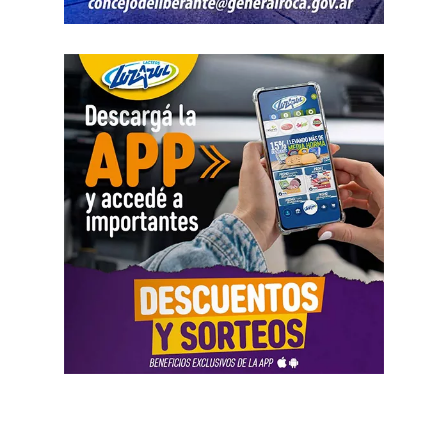
libertad sindical y el derecho a huelga. Al debilitar los
migraciones y mantenimiento de plantas nucleares, como
convenios y facilitar el despido de delegados, se busca
así también los servicios públicos en provincias y
desarticular la organización colectiva que históricamente
municipios, entre otros. Además, sólo se garantizarán
garantizó la pluralidad de voces en nuestro país».
vuelos sanitarios y de Estado por parte de la
Administración Nacional de Aviación Civil (ANAC), PAMI
Además, la abogada Amartino solicitó, en nombre de
y ANSES atenderán únicamente emergencias.
todas las organizaciones que pidieron la audiencia, que
la CIDH «emita una comunicación dirigida al Estado
Uno de los principales motivos que reaviva la
argentino en la que llame la atención sobre la
conflictividad en el Sector Público es la pérdida del poder
incompatibilidad de la reforma laboral con los estándares
adquisitivo a partir de las paritarias firmadas a la baja.
En
interamericanos, y llame al cumplimiento de sus
lo que va del 2026, los incrementos llegaron a 12,9%
obligaciones en materia de derechos humanos.
en la Administración Pública Nacional hasta el mes de
Solicitamos también que esa comunicación sea remitida
junio, mientras que la inflación en ese mismo periodo
a todos los tribunales locales para ser tenida en cuenta
fue de 16,9%.
como instrumento de interpretación del derecho».
Además,
en lo que va de la gestión de Javier Milei, los
También pidió «que declare que la derogación del
servicios ya aumentaron un 919%, mientras que el
Estatuto del Periodista resulta incompatible con la
poder adquisitivo en el sector público cayó un 45% en
Convención Americana de Derechos Humanos y exija al
ese mismo periodo.
En esta línea, el sindicato alertó