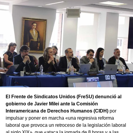
destacar que numerosos senadores y gobernadores ya
habían adelantado su rechazo a esta modificación.
De esta forma, ATE mantiene la movilización prevista
y concentrará a partir de las 12 hs en Av. Rivadavia y
Rodriguez Peña (CABA).
Además, las movilizaciones se
replicarán en las principales ciudades de todas las
provincias en el marco de la Jornada Nacional de Lucha
convocada por el sindicato.
El Frente de Sindicatos Unidos (FreSU) denunció al
gobierno de Javier Milei ante la Comisión
Interamericana de Derechos Humanos (CIDH)
por
impulsar y poner en marcha «una regresiva reforma
laboral que provoca un retroceso de la legislación laboral
al siglo XIX», que «ataca la jornada de 8 horas y a las