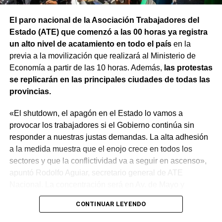
los derechos laborales, «el gobierno nacional produjo
El paro nacional de la Asociación Trabajadores del
una desregulación de los precios fundamentales para la
Estado (ATE) que comenzó a las 00 horas ya registra
vida, como las tarifas de transporte, telefonía celular,
un alto nivel de acatamiento en todo el país
en la
internet, luz y gas. Todo eso produjo una caída del salario
previa a la movilización que realizará al Ministerio de
que tiene un impacto directo e indirecto sobre las
Economía a partir de las 10 horas. Además,
las protestas
mujeres».
se replicarán en las principales ciudades de todas las
provincias.
«Estamos viviendo una brutal disputa por el tiempo.
Mientras la reforma laboral ataca una de las conquistas
«El shutdown, el apagón en el Estado lo vamos a
fundacionales como la jornada de 8 horas, instalando un
provocar los trabajadores si el Gobierno continúa sin
banco de horas flexible, que borra los límites entre lo
responder a nuestras justas demandas. La alta adhesión
personal y lo laboral, debemos recurrir a varios empleos
a la medida muestra que el enojo crece en todos los
para poder sostener la vida», dijo Chevalier y subrayó
sectores y que la conflictividad va a seguir en ascenso»,
que «esta pobreza de tiempo impacta de manera
apuntó Rodolfo Aguiar, secretario general de ATE
asimétrica sobre las mujeres, provoca una crisis sobre los
Nacional. La concentración será en Av. de Mayo y
cuidados y desorganiza los hogares».
Santiago del Estero a partir de las 10.
CONTINUAR LEYENDO
Al abordar la persecución política a sindicalistas y
En referencia a las negociaciones salariales, señaló que
sindicatos, Biró sostuvo que «el Estado me ha iniciado