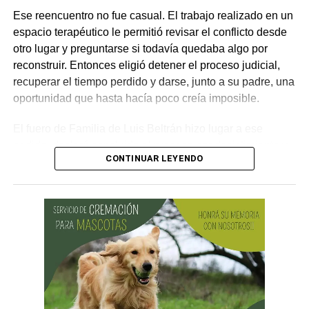
Ese reencuentro no fue casual. El trabajo realizado en un
espacio terapéutico le permitió revisar el conflicto desde
otro lugar y preguntarse si todavía quedaba algo por
reconstruir. Entonces eligió detener el proceso judicial,
recuperar el tiempo perdido y darse, junto a su padre, una
oportunidad que hasta hacía poco creía imposible.
El fuero de Familia de Luis Beltrán hizo lugar a ese
pedido, declaró concluido el proceso por desistimiento y
CONTINUAR LEYENDO
ordenó el archivo de las actuaciones. La jueza consideró
que se encontraban reunidos los requisitos previstos por
la legislación para poner fin al expediente.
El joven había promovido la acción para solicitar la
supresión de su apellido paterno. Durante la etapa inicial
del trámite se incorporó la documentación presentada, se
ordenó la publicación de edictos y se dispusieron
distintas medidas previas. En esa etapa la demanda
todavía no había sido notificada al progenitor.