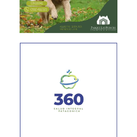
Al comunicar su decisión de desistir, explicó que el
proceso terapéutico le permitió replantear el conflicto
desde otra perspectiva. Expresó que quería intentar
recuperar la relación con su padre, compensar el tiempo
perdido y brindarse mutuamente una oportunidad antes
de avanzar con una decisión definitiva sobre su identidad
registral.
En la sentencia,
la magistrada explicó que el
desistimiento es una forma de poner fin
anticipadamente a un proceso judicial cuando una de
las partes decide no continuar con la acción.
Agregó que el Código Procesal Civil y Comercial autoriza
esa posibilidad siempre que, si la demanda ya fue
trasladada, la otra parte haya sido notificada.
Como en este caso ese traslado aún no se había