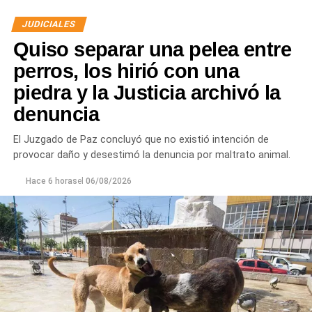
JUDICIALES
Quiso separar una pelea entre
perros, los hirió con una
piedra y la Justicia archivó la
denuncia
Desde Defensa Civil y Desarrollo Social se brindó
ayuda a vecinos de los barrios Fiske Menuco, Nuevo,
El Juzgado de Paz concluyó que no existió intención de
Noroeste, Quinta 25, Carlos Soria y Chacramonte,
provocar daño y desestimó la denuncia por maltrato animal.
donde se entregaron nylon, frazadas, colchones, leña
y alimentos.
Hace 6 horas
el
06/08/2026
En paralelo, las cuadrillas municipales realizaron la
limpieza de alcantarillas y sumideros en distintos
sectores de la ciudad, entre ellos Jujuy y Güemes;
Güemes entre Dr. Maradona y República del Líbano;
Carlos Gardel y Rochdale; Rochdale y Australia;
Rochdale y Jujuy; Yrigoyen y Mendoza; Yrigoyen y
Avenida Roca; y Chula Vista, casi San Juan.