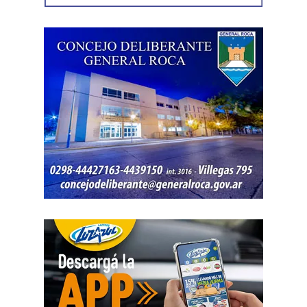
concretado, la jueza entendió que estaban cumplidos
todos los requisitos legales para admitir el desistimiento y
declarar extinguido el proceso.
«En virtud de ello entiendo que se encuentran
configurados los recaudos previstos en el artículo 278,
para que opere el desistimiento del proceso por voluntad
de la parte», explicó. Además, se estableció que las
actuaciones permanezcan archivadas en formato digital,
conforme a la normativa vigente del Poder Judicial de Río
Negro.