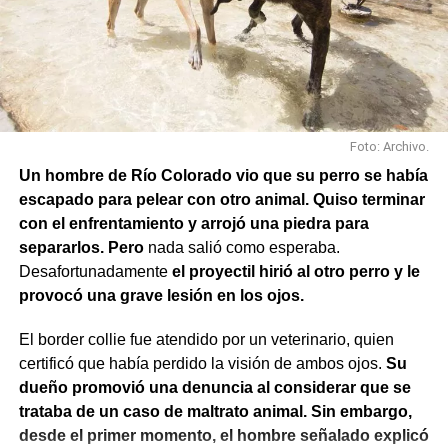
Foto: Archivo.
Un hombre de Río Colorado vio que su perro se había
escapado para pelear con otro animal. Quiso terminar
con el enfrentamiento y arrojó una piedra para
separarlos. Pero
nada salió como esperaba.
Desafortunadamente
el proyectil hirió al otro perro y le
provocó una grave lesión en los ojos.
El border collie fue atendido por un veterinario, quien
También se efectuaron trabajos en Los Fresnos y Vintter;
certificó que había perdido la visión de ambos ojos.
Su
Avenida Viterbori y Lago Mascardi; Avenida Roca y
dueño promovió una denuncia al considerar que se
Gadano; y Gadano al 846, donde se retiró una rejilla
trataba de un caso de maltrato animal. Sin embargo,
dañada y se colocó una valla preventiva para evitar
desde el primer momento, el hombre señalado explicó
accidentes.