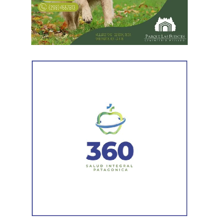
reforzado con dos nuevas cuadrillas de trabajo y dos
camiones bacheadores, lo que permitirá incrementar
el ritmo de ejecución y optimizar las tareas de
mantenimiento en distintos puntos del Alto Valle.
Por otra parte, el organismo avanza con el relevamiento
técnico que definirá los tramos de la Ruta Nacional N°
151 donde se aplicarán 5.000 toneladas de mezcla
asfáltica en caliente, una obra destinada a recuperar los
sectores más deteriorados y mejorar las condiciones de
transitabilidad.