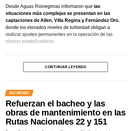
Desde Aguas Rionegrinas informaron que
las
situaciones más complejas se presentan en las
captaciones de Allen, Villa Regina y Fernández Oro
,
donde los elevados niveles de turbiedad obligan a
realizar ajustes permanentes en la operación de las
plantas potabilizadoras.
En tanto, el servicio también se encuentra afectado en
General Roca, Cipolletti y Balsa Las Perlas,
CONTINUAR LEYENDO
localidades donde podrían registrarse bajas de
presión o interrupciones temporales
mientras se
trabaja para sostener la producción de agua potable.
RÍO NEGRO
Por otra parte, en Gral. E. Godoy se registran valores de
Refuerzan el bacheo y las
turbiedad cercanos a 80 NTU, mientras que en
Chichinales rondan los 10 NTU. En ambos casos, las
obras de mantenimiento en las
plantas continúan funcionando con monitoreo
Rutas Nacionales 22 y 151
permanente.