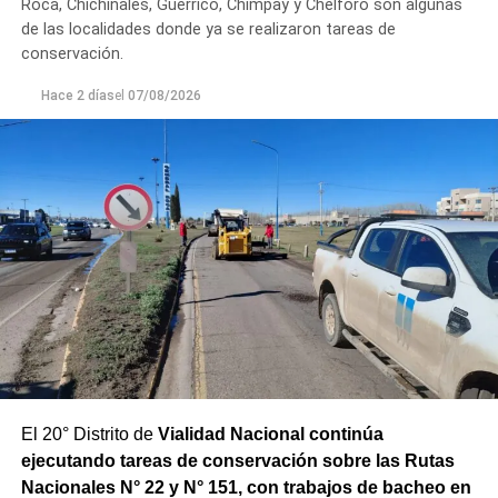
Roca, Chichinales, Guerrico, Chimpay y Chelforó son algunas
Los equipos técnicos de Aguas Rionegrinas mantienen
de las localidades donde ya se realizaron tareas de
un seguimiento constante de la evolución de la turbiedad
conservación.
para adecuar la producción de agua potable de acuerdo
Hace 2 días
el
07/08/2026
con las condiciones que presenta el río.
El 20° Distrito de
Vialidad Nacional continúa
ejecutando tareas de conservación sobre las Rutas
Nacionales N° 22 y N° 151, con trabajos de bacheo en