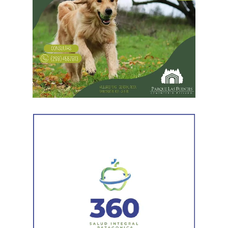
Desde Vialidad Nacional informaron que,
durante las
próximas semanas, el operativo de bacheo será
reforzado con dos nuevas cuadrillas de trabajo y dos
camiones bacheadores, lo que permitirá incrementar
el ritmo de ejecución y optimizar las tareas de
mantenimiento en distintos puntos del Alto Valle.
Por otra parte, el organismo avanza con el relevamiento
técnico que definirá los tramos de la Ruta Nacional N°
151 donde se aplicarán 5.000 toneladas de mezcla
asfáltica en caliente, una obra destinada a recuperar los
sectores más deteriorados y mejorar las condiciones de
transitabilidad.