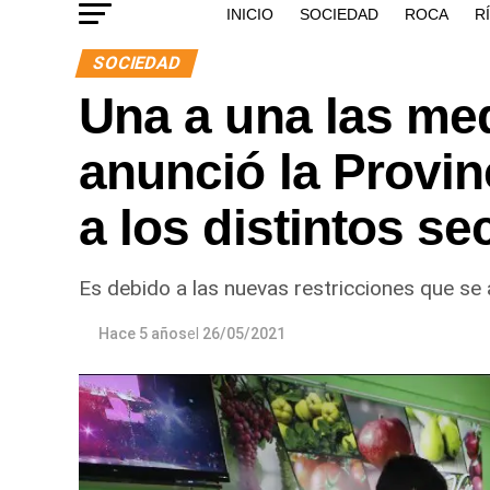
INICIO
SOCIEDAD
ROCA
R
SOCIEDAD
Una a una las med
anunció la Provi
a los distintos se
Es debido a las nuevas restricciones que se a
Hace 5 años
el
26/05/2021