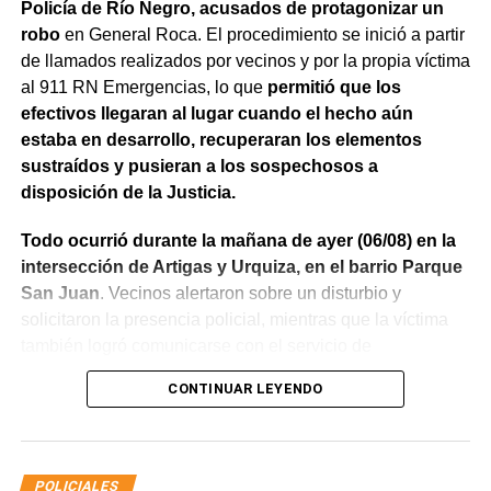
Policía de Río Negro, acusados de protagonizar un
robo
en General Roca. El procedimiento se inició a partir
de llamados realizados por vecinos y por la propia víctima
al 911 RN Emergencias, lo que
permitió que los
efectivos llegaran al lugar cuando el hecho aún
estaba en desarrollo, recuperaran los elementos
sustraídos y pusieran a los sospechosos a
disposición de la Justicia.
Todo ocurrió durante la mañana de ayer (06/08) en la
intersección de Artigas y Urquiza, en el barrio Parque
San Juan
. Vecinos alertaron sobre un disturbio y
solicitaron la presencia policial, mientras que la víctima
también logró comunicarse con el servicio de
emergencias para informar lo que estaba ocurriendo.
CONTINUAR LEYENDO
Al llegar, los efectivos encontraron a la víctima reteniendo
a uno de los sospechosos. Según relató,
ambos
hombres le habían sustraído una bolsa con dinero en
POLICIALES