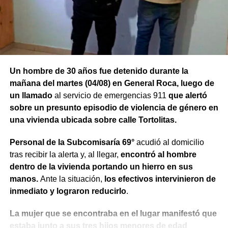
Durante el procedimiento, el personal encontró el teléfono
celular que permanecía desaparecido, oculto en el
acceso a la vivienda. El aparato fue reconocido por la
víctima, quien presentó la documentación
correspondiente para acreditar su propiedad. Además,
Un hombre de 30 años fue detenido durante la
también
fue hallada la bolsa con el dinero en efectivo
mañana del martes (04/08) en General Roca, luego de
denunciado como robado
.
un llamado
al servicio de emergencias 911
que alertó
sobre un presunto episodio de violencia de género en
Posteriormente, el inmueble fue preservado para la
una vivienda ubicada sobre calle Tortolitas.
intervención del Gabinete de Criminalística, que realizó
las pericias correspondientes. Otros elementos
Personal de la Subcomisaría 69°
acudió al domicilio
encontrados quedaron bajo resguardo para determinar su
tras recibir la alerta y, al llegar,
encontró al hombre
procedencia.
dentro de la vivienda portando un hierro en sus
manos.
Ante la situación,
los efectivos intervinieron de
Por disposición de la Fiscalía de turno, ambos hombres
inmediato y lograron reducirlo
.
permanecen detenidos en el marco de una causa por
robo.
La mujer que se encontraba en el lugar manifestó que
estaba junto a sus tres hijos menores de edad