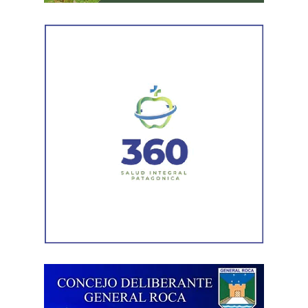
El hombre quedó demorado en el marco de una causa
por el presunto delito de resistencia a la autoridad. Las
actuaciones continúan bajo intervención de la Justicia y
de la Policía de Río Negro.