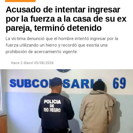
efectivo y dos teléfonos celulares. En el lugar se
Acusado de intentar ingresar
recuperó parte de los bienes robados y se detuvo al
primer involucrado.
por la fuerza a la casa de su ex
pareja, terminó detenido
En forma paralela,
otra comisión policial se dirigió a
una vivienda ubicada en el barrio Villa Obrera,
La víctima denunció que el hombre intentó ingresar por la
señalada por la víctima. Allí se identificó al segundo
fuerza utilizando un hierro y recordó que existía una
sospechoso
y se llevaron adelante distintas diligencias
prohibición de acercamiento vigente.
en el marco de la investigación.
Hace 2 días
el
05/08/2026