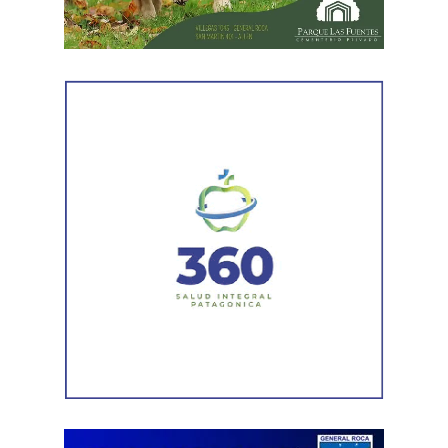
el ritmo de ejecución y optimizar las tareas de
mantenimiento en distintos puntos del Alto Valle.
Por otra parte, el organismo avanza con el relevamiento
técnico que definirá los tramos de la Ruta Nacional N°
151 donde se aplicarán 5.000 toneladas de mezcla
asfáltica en caliente, una obra destinada a recuperar los
sectores más deteriorados y mejorar las condiciones de
transitabilidad.