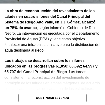
La obra de reconstrucción del revestimiento de los
taludes en cuatro sifones del Canal Principal del
Sistema de Riego Alto Valle, en J.J. Gómez, alcanzó
un 75% de avance
, según informó el Gobierno de Río
Negro. La intervención es ejecutada por el Departamento
Provincial de Aguas (DPA) y tiene como objetivo
fortalecer una infraestructura clave para la distribución del
agua destinada al riego.
Los trabajos se desarrollan sobre los sifones
ubicados en las progresivas 61,050; 63,692; 64,597 y
65,707 del Canal Principal de Riego
. Las tareas
consisten en la reconstrucción del revestimiento de
hormigón de los taludes en ambas márgenes, de acuerdo
con las características de cada una de las estructuras.
CONTINUAR LEYENDO
La obra incluye la demolición de losas deterioradas, la
incorporación de suelo granular en los sectores que lo