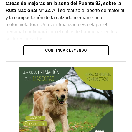
tareas de mejoras en la zona del Puente 83, sobre la
Ruta Nacional N° 22
. Allí se realiza el aporte de material
y la compactación de la calzada mediante una
motoniveladora. Una vez finalizada esa etapa, el
personal continuará con el calce de banquinas en los
sectores previstos.
CONTINUAR LEYENDO
Desde Vialidad Nacional informaron que,
durante las
próximas semanas, el operativo de bacheo será
reforzado con dos nuevas cuadrillas de trabajo y dos
camiones bacheadores, lo que permitirá incrementar