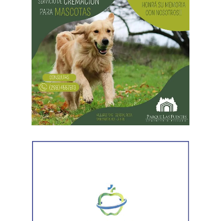
Desde Vialidad Nacional informaron que,
durante las
próximas semanas, el operativo de bacheo será
reforzado con dos nuevas cuadrillas de trabajo y dos
camiones bacheadores, lo que permitirá incrementar
el ritmo de ejecución y optimizar las tareas de
mantenimiento en distintos puntos del Alto Valle.
Por otra parte, el organismo avanza con el relevamiento
técnico que definirá los tramos de la Ruta Nacional N°
151 donde se aplicarán 5.000 toneladas de mezcla
asfáltica en caliente, una obra destinada a recuperar los
sectores más deteriorados y mejorar las condiciones de
transitabilidad.