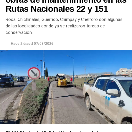
plantas continúan funcionando con monitoreo
Rutas Nacionales 22 y 151
permanente.
Roca, Chichinales, Guerrico, Chimpay y Chelforó son algunas
Los equipos técnicos de Aguas Rionegrinas mantienen
de las localidades donde ya se realizaron tareas de
un seguimiento constante de la evolución de la turbiedad
conservación.
para adecuar la producción de agua potable de acuerdo
Hace 2 días
el
07/08/2026
con las condiciones que presenta el río.