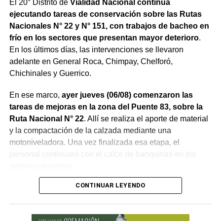
El 20° Distrito de
Vialidad Nacional continúa
ejecutando tareas de conservación sobre las Rutas
Nacionales N° 22 y N° 151, con trabajos de bacheo en
frío en los sectores que presentan mayor deterioro
.
En los últimos días, las intervenciones se llevaron
adelante en General Roca, Chimpay, Chelforó,
Chichinales y Guerrico.
En ese marco,
ayer jueves (06/08) comenzaron las
tareas de mejoras en la zona del Puente 83, sobre la
Ruta Nacional N° 22
. Allí se realiza el aporte de material
y la compactación de la calzada mediante una
motoniveladora. Una vez finalizada esa etapa, el
personal continuará con el calce de banquinas en los
sectores previstos.
CONTINUAR LEYENDO