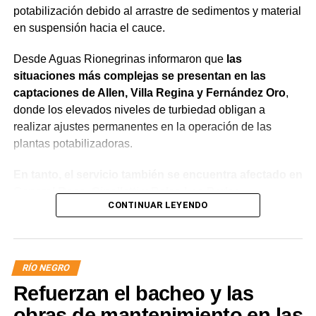
potabilización debido al arrastre de sedimentos y material
en suspensión hacia el cauce.
Desde Aguas Rionegrinas informaron que
las
situaciones más complejas se presentan en las
captaciones de Allen, Villa Regina y Fernández Oro
,
donde los elevados niveles de turbiedad obligan a
realizar ajustes permanentes en la operación de las
plantas potabilizadoras.
En tanto, el servicio también se encuentra afectado en
General Roca, Cipolletti y Balsa Las Perlas,
CONTINUAR LEYENDO
localidades donde podrían registrarse bajas de
presión o interrupciones temporales
mientras se
trabaja para sostener la producción de agua potable.
RÍO NEGRO
Por otra parte, en Gral. E. Godoy se registran valores de
Refuerzan el bacheo y las
turbiedad cercanos a 80 NTU, mientras que en
Chichinales rondan los 10 NTU. En ambos casos, las
obras de mantenimiento en las