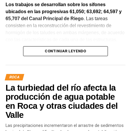
Los trabajos se desarrollan sobre los sifones
ubicados en las progresivas 61,050; 63,692; 64,597 y
65,707 del Canal Principal de Riego
. Las tareas
consisten en la reconstrucción del revestimiento de
hormigón de los taludes en ambas márgenes, de acuerdo
con las características de cada una de las estructuras.
CONTINUAR LEYENDO
La obra incluye la demolición de losas deterioradas, la
incorporación de suelo granular en los sectores que lo
requieren, la ejecución de un nuevo revestimiento de
hormigón reforzado con malla de acero y el sellado de
ROCA
juntas para mejorar la durabilidad de la infraestructura.
La turbiedad del río afecta la
Desde el DPA destacaron que esta intervención forma
producción de agua potable
parte del plan de mantenimiento y renovación de la
en Roca y otras ciudades del
infraestructura hídrica provincial, con el propósito de
Valle
optimizar la conducción del agua, preservar el Canal
Principal de Riego y brindar un servicio más eficiente y
Las precipitaciones incrementaron el arrastre de sedimentos
seguro para los productores del Alto Valle.