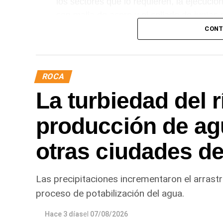
los sectores que lo requieren, la ejecuci
con malla de acero y el sellado de juntas p
CONT
Desde el DPA destacaron que esta interve
renovación de la infraestructura hídrica pr
conducción del agua, preservar el Canal P
ROCA
eficiente y seguro para los productores del
La turbiedad del r
producción de ag
otras ciudades de
Las precipitaciones incrementaron el arrastr
proceso de potabilización del agua.
Hace 3 días
el
07/08/2026