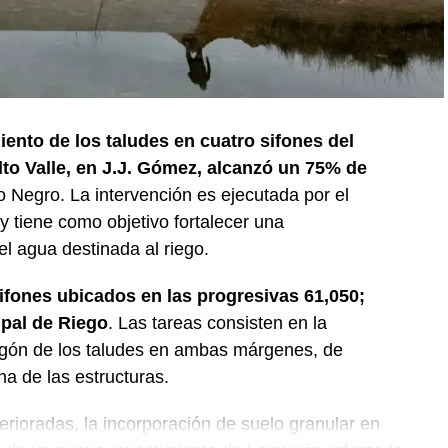
iento de los taludes en cuatro sifones del
lto Valle, en J.J. Gómez, alcanzó un 75% de
o Negro. La intervención es ejecutada por el
 tiene como objetivo fortalecer una
del agua destinada al riego.
sifones ubicados en las progresivas 61,050;
ipal de Riego
. Las tareas consisten en la
igón de los taludes en ambas márgenes, de
na de las estructuras.
erioradas, la incorporación de suelo granular en