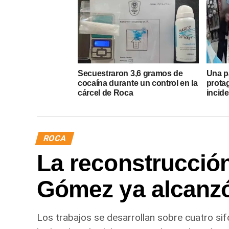
Secuestraron 3,6 gramos de
Una p
cocaína durante un control en la
prota
cárcel de Roca
incide
ROCA
La reconstrucción
Gómez ya alcanz
Los trabajos se desarrollan sobre cuatro sif