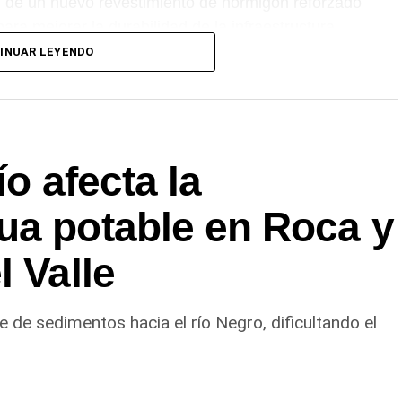
ón de un nuevo revestimiento de hormigón reforzado
ara mejorar la durabilidad de la infraestructura.
INUAR LEYENDO
nción forma parte del plan de mantenimiento y
ovincial, con el propósito de optimizar la
rincipal de Riego y brindar un servicio más
 Alto Valle.
ío afecta la
ua potable en Roca y
l Valle
e de sedimentos hacia el río Negro, dificultando el