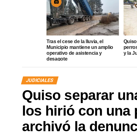
Tras el cese de la lluvia, el
Quiso
Municipio mantiene un amplio
perros
operativo de asistencia y
y la J
desagote
JUDICIALES
Quiso separar una
los hirió con una 
archivó la denunc