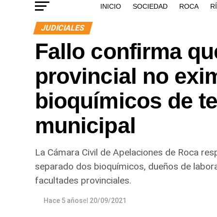
INICIO
SOCIEDAD
ROCA
R
JUDICIALES
Fallo confirma qu
provincial no exi
bioquímicos de te
municipal
La Cámara Civil de Apelaciones de Roca re
separado dos bioquímicos, dueños de laborat
facultades provinciales.
Hace 5 años
el
20/09/2021