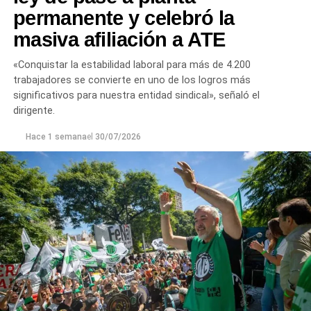
permanente y celebró la
masiva afiliación a ATE
«Conquistar la estabilidad laboral para más de 4.200
trabajadores se convierte en uno de los logros más
significativos para nuestra entidad sindical», señaló el
dirigente.
Hace 1 semana
el
30/07/2026
Las gestiones ante el BID comprenden un crédito de
85 millones de dólares destinado a ampliar la
producción, incorporar nuevas áreas bajo riego
y
fortalecer la capacidad de la provincia para enfrentar los
efectos del cambio climático;
y otro de 60 millones de
dólares para equipamiento y modernización de los
hospitales
.
El gobernador está acompañado por el ministro de