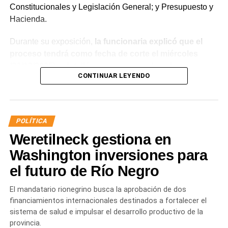
Constitucionales y Legislación General; y Presupuesto y
Hacienda.
Durante su exposición,
la funcionaria explicó que el
proceso tendrá como fecha de corte el miércoles
(31/12/2025) y detalló que, para acceder a la
CONTINUAR LEYENDO
estabilidad, los agentes deberán aprobar el examen
de idoneidad a través del Instituto Provincial de la
Administración Pública (IPAP), no registrar sanciones
superiores a 10 días de suspensión ante la Junta de
POLÍTICA
Disciplina, contar con un informe favorable y acreditar
Weretilneck gestiona en
aptitud psicofísica mediante la Junta Médica
Provincial.
Washington inversiones para
el futuro de Río Negro
Además, Lastra aseguró que el salario neto de los
trabajadores no sufrirá reducciones y remarcó que todo el
El mandatario rionegrino busca la aprobación de dos
procedimiento respetará «criterios objetivos, igualdad de
financiamientos internacionales destinados a fortalecer el
oportunidades, publicidad, transparencia y derecho a la
sistema de salud e impulsar el desarrollo productivo de la
revisión administrativa».
provincia.