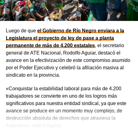
Desarrollo Económico y Productivo, Carlos Banacloy; el
ministro de Salud, Demetrio Thalasselis; el ministro de
Hacienda, Gabriel Sánchez y el director ejecutivo de la
Unidad Provincial de Coordinación y Ejecución del
Luego de que
el Gobierno de Río Negro enviara a la
Financiamiento Externo (UPCEFE), Martín Camiña.
Legislatura el proyecto de ley de pase a planta
permanente de más de 4.200 estatales
, el secretario
general de ATE Nacional, Rodolfo Aguiar, destacó el
avance en la efectivización de este compromiso asumido
por el Poder Ejecutivo y celebró la afiliación masiva al
sindicato en la provincia.
«Conquistar la estabilidad laboral para más de 4.200
trabajadores se convierte en uno de los logros más
significativos para nuestra entidad sindical, ya que este
avance se produce en un momento muy complejo, de
destrucción absoluta de derechos que atraviesa la
Como parte de la agenda oficial, la comitiva provincial
Argentina», indicó Aguiar.
mantiene reuniones con organismos internacionales y
agencias de Estados Unidos para fortalecer vínculos que