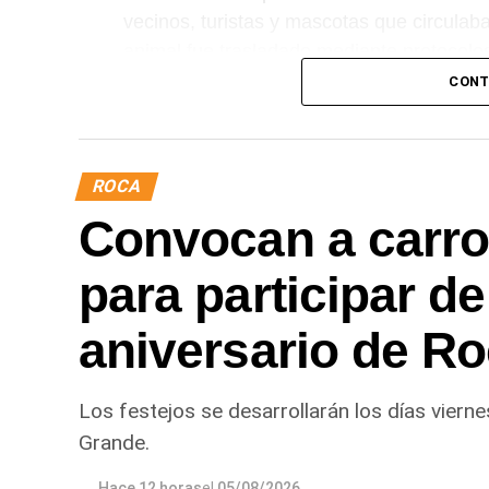
vecinos, turistas y mascotas que circulaban
animal fue trasladado mediante protocolo
adecuado para su descanso.
CONT
ROCA
Convocan a carr
para participar de
aniversario de R
Los festejos se desarrollarán los días viern
Grande.
Hace 12 horas
el
05/08/2026