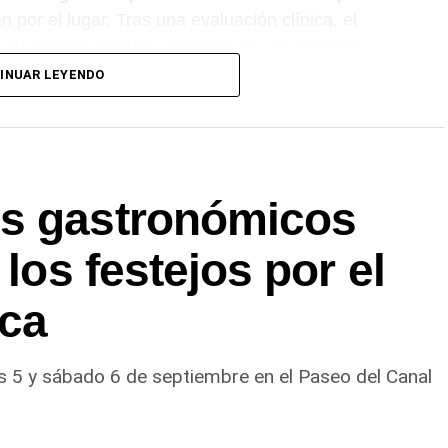
 por el lugar. Tras una evaluación clínica, el
s de manejo seguro y liberado en un ambiente
INUAR LEYENDO
os gastronómicos
 los festejos por el
oca
es 5 y sábado 6 de septiembre en el Paseo del Canal