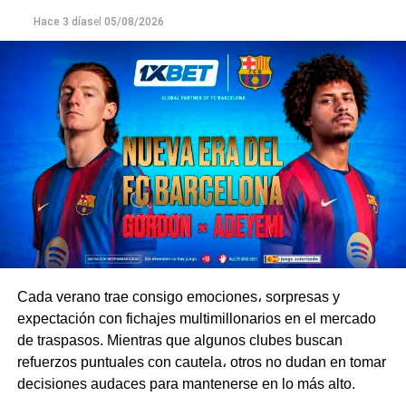
En la liga, El Fortín sigue sin perder puntos. En la tercera
Hace 3 días
el
05/08/2026
fecha, Vélez venció a Independiente por 1-0 y consolidó
su lugar en lo más alto de la Zona A. El Xeneize, por su
parte, le puso fin a su mala racha tras una derrota y un
empate y se llevó la victoria por 1-0 ante Estudiantes de
La Plata.
Boca llega al duelo contra Vélez en medio de una
apretada agenda, ya que el equipo participa en varias
competencias al mismo tiempo y tiene que repartir sus
esfuerzos entre la Primera División, la Copa Argentina y
la Copa Sudamericana. El Fortín, en cambio, está
completamente enfocado en sus compromisos en el país
y podría llegar al partido en mejores condiciones.
Cada verano trae consigo emociones، sorpresas y
expectación con fichajes multimillonarios en el mercado
El Xeneize buscará sumar tres puntos clave en casa, por
de traspasos. Mientras que algunos clubes buscan
lo que tomará la iniciativa e irá al ataque con agresividad.
refuerzos puntuales con cautela، otros no dudan en tomar
Por su parte, Vélez está bien organizado en el fondo y es
decisiones audaces para mantenerse en lo más alto.
capaz de complicarle la vida a su rival con contraataques