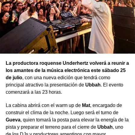
exposiciones, charlas, talleres y actividades para todas
las edades. El Municipio informó que en los próximos
días dará a conocer la programación completa.
La productora roquense Underhertz volverá a reunir a
los amantes de la música electrónica este sábado 25
de julio
, con una nueva edición que tendrá como
principal atractivo la presentación de
Ubbah
. El evento
comenzará a las 23 horas.
La cabina abrirá con el warm up de
Mat
, encargado de
construir el clima de la noche. Luego será el turno de
Gueva
, quien tomará la posta para elevar la energía de la
pista y preparar el terreno para el cierre de
Ubbah
, uno
de los DJs y productores argentinos con mayor