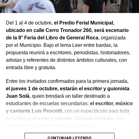
Del 1 al 4 de octubre,
el Predio Ferial Municipal,
ubicado en calle Cerro Tronador 260, será escenario
de la 8° Feria del Libro de General Roca
, organizada
por el Municipio. Bajo el lema Leer entre bardas, la
propuesta reunirá a escritores, periodistas, historiadores,
artistas y referentes de distintos ámbitos culturales, con
entrada libre y gratuita.
Entre los invitados confirmados para la primera jornada,
el jueves 1 de octubre, estarán el escritor y guionista
Juan Solá
, quien brindará un taller destinado a
estudiantes de escuelas secundarias;
el escritor, músico
y cantante Luis Pescetti
, con un espectáculo para toda
la familia;
y el actor y escritor Gonzalo Heredia
, que
presentará su tercera novela, Extranjera.
CONTINUAR LEYENDO