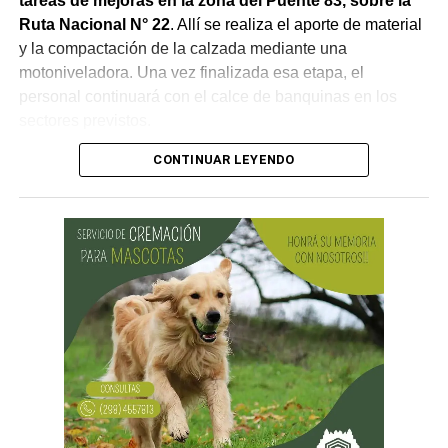
tareas de mejoras en la zona del Puente 83, sobre la
Ruta Nacional N° 22
. Allí se realiza el aporte de material
y la compactación de la calzada mediante una
motoniveladora. Una vez finalizada esa etapa, el
personal continuará con el calce de banquinas en los
sectores previstos.
CONTINUAR LEYENDO
Desde Vialidad Nacional informaron que,
durante las
próximas semanas, el operativo de bacheo será
reforzado con dos nuevas cuadrillas de trabajo y dos
camiones bacheadores, lo que permitirá incrementar