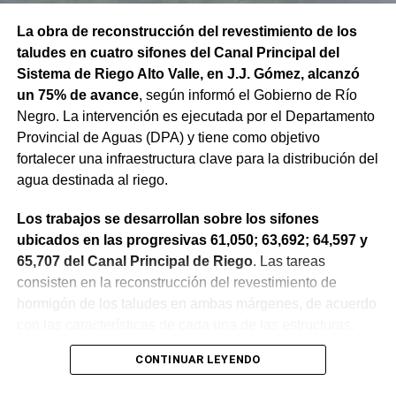
La obra de reconstrucción del revestimiento de los
taludes en cuatro sifones del Canal Principal del
Sistema de Riego Alto Valle, en J.J. Gómez, alcanzó
un 75% de avance
, según informó el Gobierno de Río
Negro. La intervención es ejecutada por el Departamento
Provincial de Aguas (DPA) y tiene como objetivo
fortalecer una infraestructura clave para la distribución del
agua destinada al riego.
Los trabajos se desarrollan sobre los sifones
ubicados en las progresivas 61,050; 63,692; 64,597 y
65,707 del Canal Principal de Riego
. Las tareas
consisten en la reconstrucción del revestimiento de
hormigón de los taludes en ambas márgenes, de acuerdo
con las características de cada una de las estructuras.
CONTINUAR LEYENDO
La obra incluye la demolición de losas deterioradas, la
incorporación de suelo granular en los sectores que lo