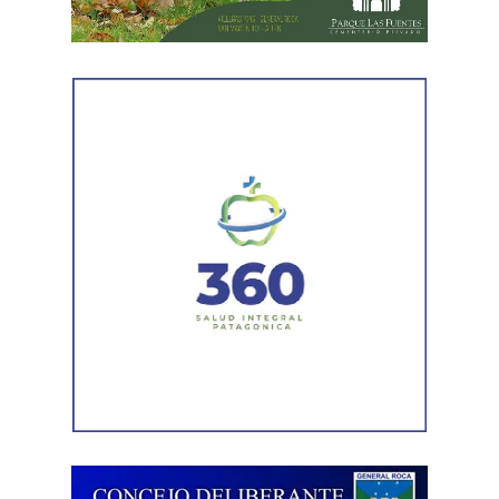
el ritmo de ejecución y optimizar las tareas de
mantenimiento en distintos puntos del Alto Valle.
Por otra parte, el organismo avanza con el relevamiento
técnico que definirá los tramos de la Ruta Nacional N°
151 donde se aplicarán 5.000 toneladas de mezcla
asfáltica en caliente, una obra destinada a recuperar los
sectores más deteriorados y mejorar las condiciones de
transitabilidad.