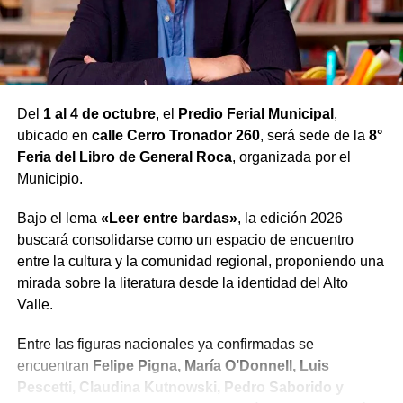
Uberto
, productor nacido en Argentina que comenzó su
formación musical desde muy pequeño estudiando piano
y que, con el paso de los años, se convirtió en uno de los
exponentes más destacados del melodic techno a nivel
internacional.
Del
1 al 4 de octubre
, el
Predio Ferial Municipal
,
Su carrera dio un salto definitivo tras incorporarse al
ubicado en
calle Cerro Tronador 260
, será sede de la
8°
prestigioso sello Afterlife, de Tale Of Us, con el
Feria del Libro de General Roca
, organizada por el
lanzamiento de System Failure, una producción que lo
Municipio.
posicionó entre los artistas más observados de la escena
Bajo el lema
«Leer entre bardas»
, la edición 2026
electrónica mundial. A partir de allí comenzó a
buscará consolidarse como un espacio de encuentro
presentarse en algunos de los clubes y festivales más
entre la cultura y la comunidad regional, proponiendo una
importantes del planeta, como Hi Ibiza, Amnesia Ibiza,
mirada sobre la literatura desde la identidad del Alto
Printworks de Londres y eventos oficiales de Afterlife en
Valle.
distintos países.
Entre las figuras nacionales ya confirmadas se
Actualmente reside en Europa, integra el roster
encuentran
Felipe Pigna, María O’Donnell, Luis
internacional de DSKonnect y cuenta con lanzamientos
Pescetti, Claudina Kutnowski, Pedro Saborido y
en sellos de enorme prestigio como Afterlife, Diynamic,