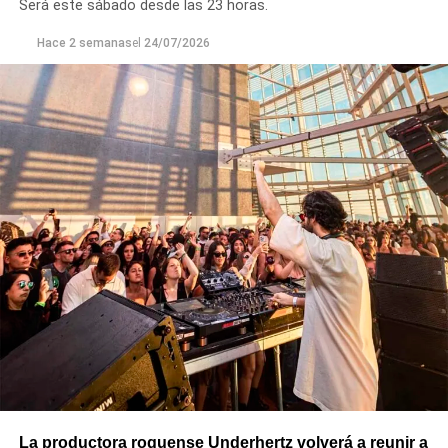
Será este sábado desde las 23 horas.
presentará Una historia de la felicidad.
Hace 2 semanas
el
24/07/2026
El cierre,
el domingo 4 de octubre, tendrá como
protagonistas a la psicóloga especializada en
reinvenciones laborales Claudina Kutnowski
, con
Inteligencia laboral,
y al historiador Felipe Pigna
, que
presentará 76: Crónica de un año que cambió nuestra
historia para siempre.
Además de las presentaciones de libros, la feria ofrecerá
exposiciones, charlas, talleres y actividades para todas
las edades. El Municipio informó que en los próximos
días dará a conocer la programación completa.
La productora roquense Underhertz volverá a reunir a