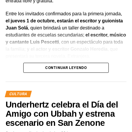
entrada libre y gratuita.
Entre los invitados confirmados para la primera jornada,
el jueves 1 de octubre, estarán el escritor y guionista
Juan Solá
, quien brindará un taller destinado a
estudiantes de escuelas secundarias;
el escritor, músico
y cantante Luis Pescetti
, con un espectáculo para toda
la familia;
y el actor y escritor Gonzalo Heredia
, que
presentará su tercera novela, Extranjera.
CONTINUAR LEYENDO
El viernes 2 de octubre será el turno de la escritora,
abogada y activista feminista Lala Pasquinelli
, quien
presentará los libros Estafa de la feminidad y Maternidad
¿deseo o mandato?.
Ese mismo día también
CULTURA
participará la periodista y escritora María O’Donnell
,
Underhertz celebra el Día del
con su obra Montoneros, una historia visual.
Amigo con Ubbah y estrena
La programación continuará el sábado 3 de octubre
escenario en San Zenone
con el psicólogo Marcelo Rocha, la escritora Viviana
Rivero y el guionista y escritor Pedro Saborido
, quien