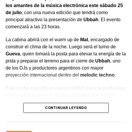
los amantes de la música electrónica este sábado 25
de julio
, con una nueva edición que tendrá como
principal atractivo la presentación de
Ubbah
. El evento
comenzará a las 23 horas.
La cabina abrirá con el warm up de
Mat
, encargado de
construir el clima de la noche. Luego será el turno de
Gueva
, quien tomará la posta para elevar la energía de la
pista y preparar el terreno para el cierre de
Ubbah
, uno
de los DJs y productores argentinos con mayor
proyección internacional dentro del
melodic techno
.
Esta noche marcará un nuevo capítulo para la productora,
ya que será la primera vez que desembarque en San
Zenone, un espacio ubicado sobre calle Damas Patricias,
CONTINUAR LEYENDO
casi Ruta Nacional N° 22, en General Roca.
En pocos años, Underhertz logró consolidarse como una
de las propuestas más importantes de la escena