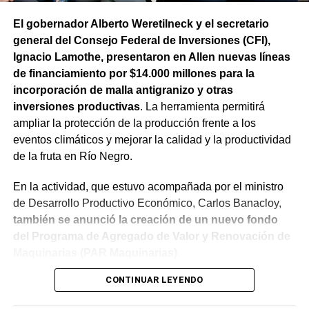
y de los créditos sanitarios para todos los productores
El gobernador Alberto Weretilneck y el secretario
comprendidos en la emergencia agropecuaria.
general del Consejo Federal de Inversiones (CFI),
Ignacio Lamothe, presentaron en Allen nuevas líneas
de financiamiento por $14.000 millones para la
incorporación de malla antigranizo y otras
inversiones productivas
. La herramienta permitirá
ampliar la protección de la producción frente a los
eventos climáticos y mejorar la calidad y la productividad
de la fruta en Río Negro.
En la actividad, que estuvo acompañada por el ministro
de Desarrollo Productivo Económico, Carlos Banacloy,
también se anunció la creación de un nuevo fondo
El pago del Fondo Compensador se integra así a una
del Programa de Agregado de Valor y Renovación de
política que combina resarcimiento, capital de trabajo,
Maquinarias (PAR Maquinarias)
.
financiamiento e incorporación de infraestructura
CONTINUAR LEYENDO
En este marco, Weretilneck puso el foco en lo que el
preventiva. El objetivo es atender las consecuencias
granizo significa para quienes producen. El gobernador
inmediatas de las tormentas y, al mismo tiempo, ampliar