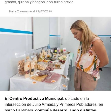
granos, quinoa y hongos, con turno previo.
Hace 2 semanas
el
23/07/2026
El Fondo Compensador nació a partir de este trabajo
conjunto entre los productores y el Estado provincial que
conforman el Ente del Granizo: por cada peso aportado
por el sector privado, el Gobierno de Río Negro incorpora
El Centro Productivo Municipal
, ubicado en la
otro peso. De esta manera, los establecimientos
intersección de Julio Armada y Primeros Pobladores, en
adheridos que registran daños pueden acceder a
barrio La Ribera,
continúa desarrollando distintas