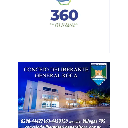
plazo sobre el cambio climático, estratégica en su sentido
económico: «Estamos hablando de temas realmente
importantes para nuestro futuro. Por eso enmarcar las
políticas que tienen que ver con el financiamiento y con la
calidad del suelo, dentro de algo muy serio, muy
complejo, que hoy es una preocupación mundial, y lo que
no podemos ni debemos hacer fundamentalmente es
minimizarlo. Porque si lo minimizamos, cuando nos
demos cuenta, el daño va a ser irrecuperable», advirtió.
En este sentido, enmarcó la decisión en la certeza de que
el granizo «es algo que llegó para quedarse» y que, por
eso, la respuesta del Estado «tiene que ser de carácter
permanente». También destacó que las herramientas
llegan en un contexto que vuelve oportuna la decisión de
invertir: «Estas herramientas llegan en el momento que
tienen que llegar. Si lo hubiésemos hecho tres o cuatro
años antes, nadie se habría animado a arriesgarse; y si lo
hiciéramos dentro de cinco años, el nivel de daño y de