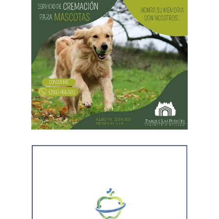
Desde Vialidad Nacional informaron que,
durante las
próximas semanas, el operativo de bacheo será
reforzado con dos nuevas cuadrillas de trabajo y dos
camiones bacheadores, lo que permitirá incrementar
el ritmo de ejecución y optimizar las tareas de
mantenimiento en distintos puntos del Alto Valle.
Por otra parte, el organismo avanza con el relevamiento
técnico que definirá los tramos de la Ruta Nacional N°
151 donde se aplicarán 5.000 toneladas de mezcla
asfáltica en caliente, una obra destinada a recuperar los
sectores más deteriorados y mejorar las condiciones de
transitabilidad.