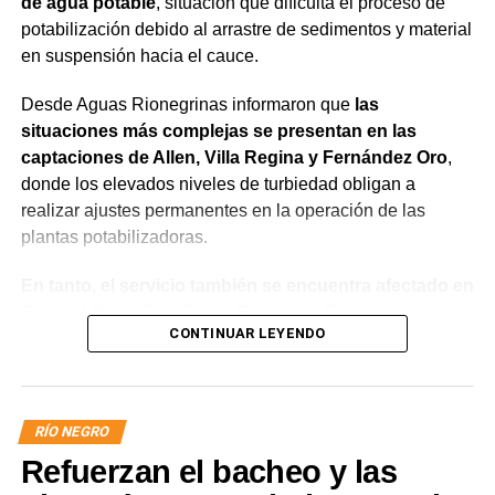
de agua potable
, situación que dificulta el proceso de
potabilización debido al arrastre de sedimentos y material
en suspensión hacia el cauce.
Desde Aguas Rionegrinas informaron que
las
situaciones más complejas se presentan en las
captaciones de Allen, Villa Regina y Fernández Oro
,
donde los elevados niveles de turbiedad obligan a
realizar ajustes permanentes en la operación de las
plantas potabilizadoras.
En tanto, el servicio también se encuentra afectado en
General Roca, Cipolletti y Balsa Las Perlas,
CONTINUAR LEYENDO
localidades donde podrían registrarse bajas de
presión o interrupciones temporales
mientras se
trabaja para sostener la producción de agua potable.
RÍO NEGRO
Por otra parte, en Gral. E. Godoy se registran valores de
Refuerzan el bacheo y las
turbiedad cercanos a 80 NTU, mientras que en
Chichinales rondan los 10 NTU. En ambos casos, las