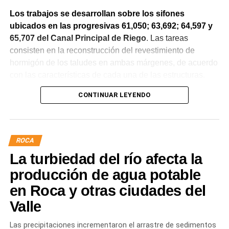
Los trabajos se desarrollan sobre los sifones
ubicados en las progresivas 61,050; 63,692; 64,597 y
65,707 del Canal Principal de Riego
. Las tareas
consisten en la reconstrucción del revestimiento de
hormigón de los taludes en ambas márgenes, de acuerdo
con las características de cada una de las estructuras.
CONTINUAR LEYENDO
La obra incluye la demolición de losas deterioradas, la
incorporación de suelo granular en los sectores que lo
requieren, la ejecución de un nuevo revestimiento de
hormigón reforzado con malla de acero y el sellado de
ROCA
juntas para mejorar la durabilidad de la infraestructura.
La turbiedad del río afecta la
Desde el DPA destacaron que esta intervención forma
producción de agua potable
parte del plan de mantenimiento y renovación de la
en Roca y otras ciudades del
infraestructura hídrica provincial, con el propósito de
Valle
optimizar la conducción del agua, preservar el Canal
Principal de Riego y brindar un servicio más eficiente y
Las precipitaciones incrementaron el arrastre de sedimentos