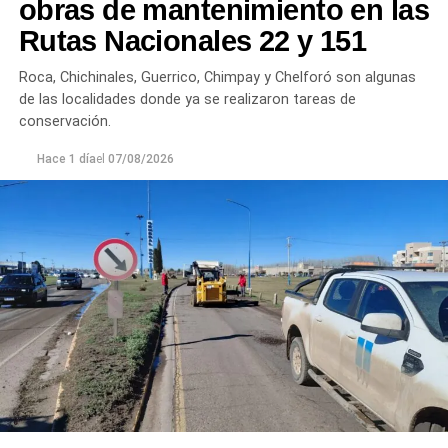
obras de mantenimiento en las
plantas continúan funcionando con monitoreo
Rutas Nacionales 22 y 151
permanente.
Roca, Chichinales, Guerrico, Chimpay y Chelforó son algunas
Los equipos técnicos de Aguas Rionegrinas mantienen
de las localidades donde ya se realizaron tareas de
un seguimiento constante de la evolución de la turbiedad
conservación.
para adecuar la producción de agua potable de acuerdo
Hace 1 día
el
07/08/2026
con las condiciones que presenta el río.