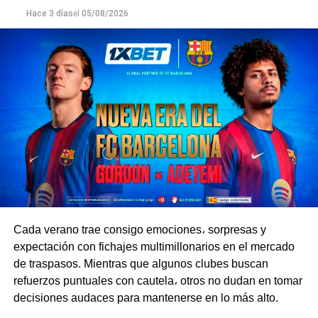
En la liga, El Fortín sigue sin perder puntos. En la tercera
Hace 3 días
el
05/08/2026
fecha, Vélez venció a Independiente por 1-0 y consolidó
su lugar en lo más alto de la Zona A. El Xeneize, por su
parte, le puso fin a su mala racha tras una derrota y un
empate y se llevó la victoria por 1-0 ante Estudiantes de
La Plata.
Boca llega al duelo contra Vélez en medio de una
apretada agenda, ya que el equipo participa en varias
competencias al mismo tiempo y tiene que repartir sus
esfuerzos entre la Primera División, la Copa Argentina y
la Copa Sudamericana. El Fortín, en cambio, está
completamente enfocado en sus compromisos en el país
y podría llegar al partido en mejores condiciones.
Cada verano trae consigo emociones، sorpresas y
expectación con fichajes multimillonarios en el mercado
El Xeneize buscará sumar tres puntos clave en casa, por
de traspasos. Mientras que algunos clubes buscan
lo que tomará la iniciativa e irá al ataque con agresividad.
refuerzos puntuales con cautela، otros no dudan en tomar
Por su parte, Vélez está bien organizado en el fondo y es
decisiones audaces para mantenerse en lo más alto.
capaz de complicarle la vida a su rival con contraataques