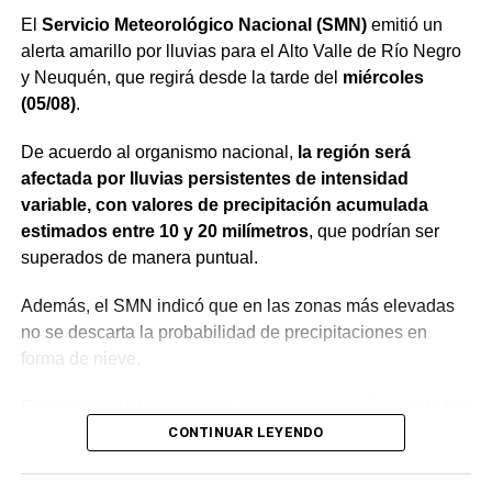
El
Servicio Meteorológico Nacional (SMN)
emitió un
alerta amarillo por lluvias para el Alto Valle de Río Negro
y Neuquén, que regirá desde la tarde del
miércoles
(05/08)
.
De acuerdo al organismo nacional,
la región será
afectada por lluvias persistentes de intensidad
variable, con valores de precipitación acumulada
estimados entre 10 y 20 milímetros
, que podrían ser
superados de manera puntual.
Además, el SMN indicó que en las zonas más elevadas
no se descarta la probabilidad de precipitaciones en
forma de nieve.
En cuanto a la temperatura, se espera una máxima de tan
sólo 8°C, mientras que la mínima llegaría a los 0°C,
CONTINUAR LEYENDO
según la Autoridad Interjurisdiccional de las Cuencas
(AIC).