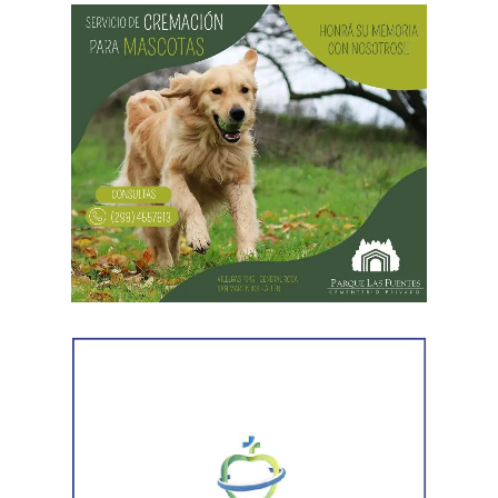
No obstante, se prevén mejoras desde el jueves (06/08),
donde el termómetro alcanzaría los 12°C durante el día y
-4°C en la noche. Podrían darse vientos regulares con
ráfagas de hasta 50 km/h.
Desde el viernes (07/08) se intensifican las ráfagas con
períodos inestables aislados. La máxima será de 12°C y
la mínima de -3°C.
Nubosidad variable el fin de semana con ingreso de aire
polar a partir del domingo (09/08), con mínimas que
llegarían a los -7°C.