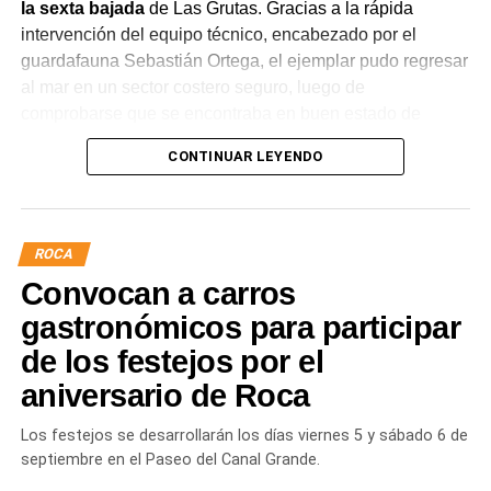
la sexta bajada
de Las Grutas. Gracias a la rápida
intervención del equipo técnico, encabezado por el
guardafauna Sebastián Ortega, el ejemplar pudo regresar
al mar en un sector costero seguro, luego de
comprobarse que se encontraba en buen estado de
salud.
CONTINUAR LEYENDO
La intervención permitió evitar situaciones de riesgo tanto
para el lobo marino como para vecinos, turistas y
mascotas que circulaban por el lugar. Tras una
ROCA
evaluación clínica, el animal fue trasladado mediante
Convocan a carros
protocolos de manejo seguro y liberado en un ambiente
adecuado para su descanso.
gastronómicos para participar
de los festejos por el
aniversario de Roca
Los festejos se desarrollarán los días viernes 5 y sábado 6 de
septiembre en el Paseo del Canal Grande.