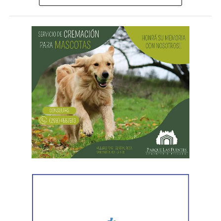
que se encontraban reunidos los requisitos previstos por
la legislación para poner fin al expediente.
El joven había promovido la acción para solicitar la
supresión de su apellido paterno. Durante la etapa inicial
del trámite se incorporó la documentación presentada, se
ordenó la publicación de edictos y se dispusieron
distintas medidas previas. En esa etapa la demanda
todavía no había sido notificada al progenitor.
Al comunicar su decisión de desistir, explicó que el
proceso terapéutico le permitió replantear el conflicto
desde otra perspectiva. Expresó que quería intentar
recuperar la relación con su padre, compensar el tiempo
perdido y brindarse mutuamente una oportunidad antes
de avanzar con una decisión definitiva sobre su identidad
registral.
En la sentencia,
la magistrada explicó que el