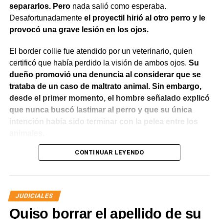
separarlos. Pero
nada salió como esperaba.
Desafortunadamente
el proyectil hirió al otro perro y le
provocó una grave lesión en los ojos.
El border collie fue atendido por un veterinario, quien
También se efectuaron trabajos en Los Fresnos y Vintter;
certificó que había perdido la visión de ambos ojos.
Su
Avenida Viterbori y Lago Mascardi; Avenida Roca y
dueño promovió una denuncia al considerar que se
Gadano; y Gadano al 846, donde se retiró una rejilla
trataba de un caso de maltrato animal. Sin embargo,
dañada y se colocó una valla preventiva para evitar
desde el primer momento, el hombre señalado explicó
accidentes.
que nunca buscó lastimar al perro y que su única
intención había sido terminar con la pelea entre los
Como parte del operativo, s
e pusieron en
animales.
funcionamiento las bombas sumergibles ubicadas en
José Ingenieros y Mendoza, y en 9 de Julio y
CONTINUAR LEYENDO
El Juzgado de Paz analizó el caso y resolvió desestimar
Belgrano, con el objetivo de acelerar el drenaje del
la denuncia y archivar las actuaciones. La jueza concluyó
agua acumulada.
que los hechos no configuraban la contravención de
maltrato animal prevista en el Código Contravencional.
Las tareas continuarán durante la tarde en barrio
JUDICIALES
Chacramonte con la intervención de un camión bomba y
Quiso borrar el apellido de su
La sentencia destacó que esa figura exige una conducta
maquinaria vial. Además, el Municipio informó que una