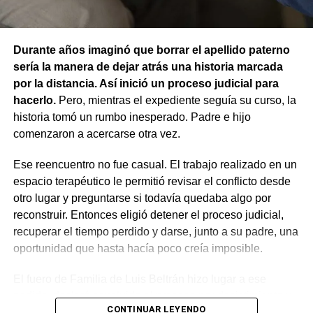
un animal causa lesiones a una persona por falta de
reclamos continúa habilitada la línea gratuita 0800-222-
cuidados de su dueño. En este caso, el daño recayó
9742, de lunes a viernes de 8 a 17.
sobre otro animal, por lo que esa norma tampoco
Durante años imaginó que borrar el apellido paterno
resultaba aplicable.
sería la manera de dejar atrás una historia marcada
por la distancia. Así inició un proceso judicial para
El fallo aclaró que el archivo de la causa
hacerlo.
Pero, mientras el expediente seguía su curso, la
contravencional no impide que el dueño del perro
historia tomó un rumbo inesperado. Padre e hijo
lesionado reclame por la vía civil una indemnización
comenzaron a acercarse otra vez.
por los daños que considere haber sufrido.
Ese reencuentro no fue casual. El trabajo realizado en un
espacio terapéutico le permitió revisar el conflicto desde
otro lugar y preguntarse si todavía quedaba algo por
reconstruir. Entonces eligió detener el proceso judicial,
recuperar el tiempo perdido y darse, junto a su padre, una
oportunidad que hasta hacía poco creía imposible.
El fuero de Familia de Luis Beltrán hizo lugar a ese
pedido, declaró concluido el proceso por desistimiento y
CONTINUAR LEYENDO
ordenó el archivo de las actuaciones. La jueza consideró