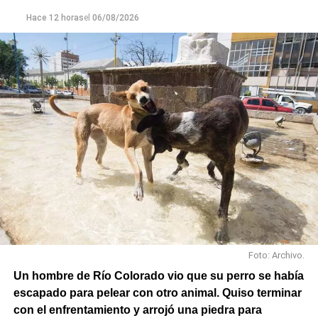
y alimentos.
Hace 12 horas
el
06/08/2026
En paralelo, las cuadrillas municipales realizaron la
limpieza de alcantarillas y sumideros en distintos
sectores de la ciudad, entre ellos Jujuy y Güemes;
Güemes entre Dr. Maradona y República del Líbano;
Carlos Gardel y Rochdale; Rochdale y Australia;
Rochdale y Jujuy; Yrigoyen y Mendoza; Yrigoyen y
Avenida Roca; y Chula Vista, casi San Juan.
Foto: Archivo.
Un hombre de Río Colorado vio que su perro se había
escapado para pelear con otro animal. Quiso terminar
con el enfrentamiento y arrojó una piedra para