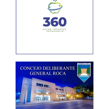
desistimiento es una forma de poner fin
anticipadamente a un proceso judicial cuando una de
las partes decide no continuar con la acción.
Agregó que el Código Procesal Civil y Comercial autoriza
esa posibilidad siempre que, si la demanda ya fue
trasladada, la otra parte haya sido notificada.
Como en este caso ese traslado aún no se había
concretado, la jueza entendió que estaban cumplidos
todos los requisitos legales para admitir el desistimiento y
declarar extinguido el proceso.
«En virtud de ello entiendo que se encuentran
configurados los recaudos previstos en el artículo 278,
para que opere el desistimiento del proceso por voluntad
de la parte», explicó. Además, se estableció que las
actuaciones permanezcan archivadas en formato digital,
conforme a la normativa vigente del Poder Judicial de Río