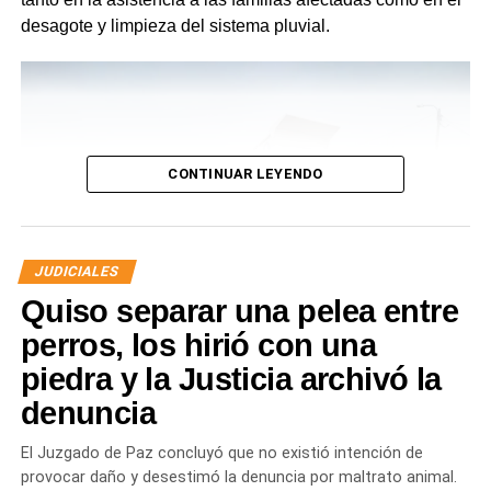
desagote y limpieza del sistema pluvial.
CONTINUAR LEYENDO
JUDICIALES
Quiso separar una pelea entre
perros, los hirió con una
piedra y la Justicia archivó la
denuncia
Desde Defensa Civil y Desarrollo Social se brindó
ayuda a vecinos de los barrios Fiske Menuco, Nuevo,
El Juzgado de Paz concluyó que no existió intención de
Noroeste, Quinta 25, Carlos Soria y Chacramonte,
provocar daño y desestimó la denuncia por maltrato animal.
donde se entregaron nylon, frazadas, colchones, leña