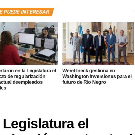
E PUEDE INTERESAR
taron en la Legislatura el
Weretilneck gestiona en
cto de regularización
Washington inversiones para el
actual deempleados
futuro de Río Negro
les
 Legislatura el