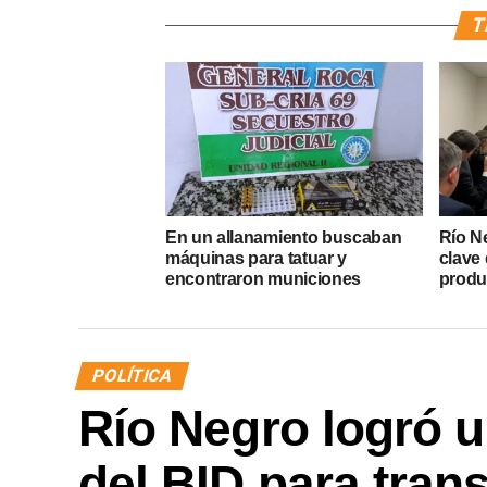
T
En un allanamiento buscaban
Río N
máquinas para tatuar y
clave 
encontraron municiones
produ
POLÍTICA
Río Negro logró u
del BID para tran