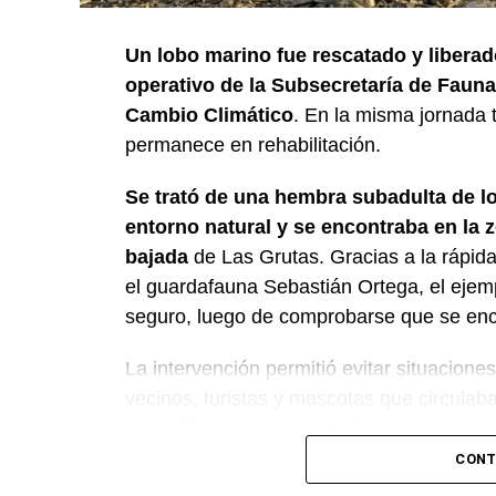
Un lobo marino fue rescatado y liberad
operativo de la Subsecretaría de Fauna 
Cambio Climático
. En la misma jornada
permanece en rehabilitación.
Se trató de una hembra subadulta de l
entorno natural y se encontraba en la z
bajada
de Las Grutas. Gracias a la rápida
el guardafauna Sebastián Ortega, el ejem
seguro, luego de comprobarse que se enc
La intervención permitió evitar situacione
vecinos, turistas y mascotas que circulaban
animal fue trasladado mediante protocolo
adecuado para su descanso.
CONT