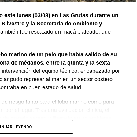
o este lunes (03/08) en Las Grutas durante un
Silvestre y la Secretaría de Ambiente y
 también fue rescatado un macá plateado, que
obo marino de un pelo que había salido de su
ona de médanos, entre la quinta y la sexta
 intervención del equipo técnico, encabezado por
plar pudo regresar al mar en un sector costero
ontraba en buen estado de salud.
s de riesgo tanto para el lobo marino como para
 por el lugar. Tras una evaluación clínica, el
s de manejo seguro y liberado en un ambiente
INUAR LEYENDO