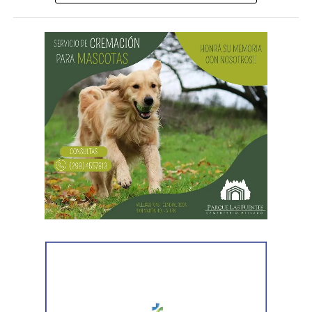
Desde Vialidad Nacional informaron que,
durante las
próximas semanas, el operativo de bacheo será
reforzado con dos nuevas cuadrillas de trabajo y dos
camiones bacheadores, lo que permitirá incrementar
el ritmo de ejecución y optimizar las tareas de
mantenimiento en distintos puntos del Alto Valle.
Por otra parte, el organismo avanza con el relevamiento
técnico que definirá los tramos de la Ruta Nacional N°
151 donde se aplicarán 5.000 toneladas de mezcla
asfáltica en caliente, una obra destinada a recuperar los
sectores más deteriorados y mejorar las condiciones de