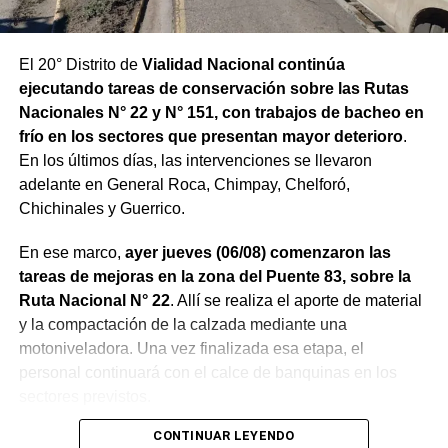
El 20° Distrito de
Vialidad Nacional continúa
ejecutando tareas de conservación sobre las Rutas
Nacionales N° 22 y N° 151, con trabajos de bacheo en
frío en los sectores que presentan mayor deterioro
.
En los últimos días, las intervenciones se llevaron
adelante en General Roca, Chimpay, Chelforó,
Chichinales y Guerrico.
En ese marco,
ayer jueves (06/08) comenzaron las
tareas de mejoras en la zona del Puente 83, sobre la
Ruta Nacional N° 22
. Allí se realiza el aporte de material
y la compactación de la calzada mediante una
motoniveladora. Una vez finalizada esa etapa, el
personal continuará con el calce de banquinas en los
sectores previstos.
CONTINUAR LEYENDO