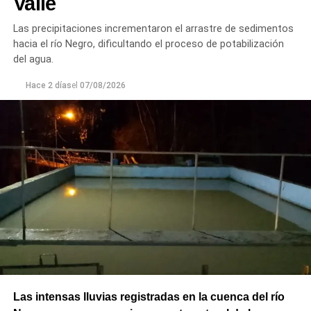
Valle
optimizar la conducción del agua, preservar el Canal
Principal de Riego y brindar un servicio más eficiente y
Las precipitaciones incrementaron el arrastre de sedimentos
seguro para los productores del Alto Valle.
hacia el río Negro, dificultando el proceso de potabilización
del agua.
Hace 2 días
el
07/08/2026
Las intensas lluvias registradas en la cuenca del río