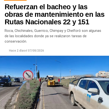
Refuerzan el bacheo y las
turbiedad cercanos a 80 NTU, mientras que en
Chichinales rondan los 10 NTU. En ambos casos, las
obras de mantenimiento en las
plantas continúan funcionando con monitoreo
Rutas Nacionales 22 y 151
permanente.
Roca, Chichinales, Guerrico, Chimpay y Chelforó son algunas
Los equipos técnicos de Aguas Rionegrinas mantienen
de las localidades donde ya se realizaron tareas de
un seguimiento constante de la evolución de la turbiedad
conservación.
para adecuar la producción de agua potable de acuerdo
Hace 2 días
el
07/08/2026
con las condiciones que presenta el río.