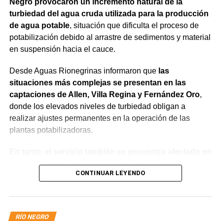
Negro provocaron un incremento natural de la
turbiedad del agua cruda utilizada para la producción
de agua potable
, situación que dificulta el proceso de
potabilización debido al arrastre de sedimentos y material
en suspensión hacia el cauce.
Desde Aguas Rionegrinas informaron que
las
situaciones más complejas se presentan en las
captaciones de Allen, Villa Regina y Fernández Oro
,
donde los elevados niveles de turbiedad obligan a
realizar ajustes permanentes en la operación de las
plantas potabilizadoras.
En tanto, el servicio también se encuentra afectado en
General Roca, Cipolletti y Balsa Las Perlas,
CONTINUAR LEYENDO
localidades donde podrían registrarse bajas de
presión o interrupciones temporales
mientras se
trabaja para sostener la producción de agua potable.
RÍO NEGRO
Por otra parte, en Gral. E. Godoy se registran valores de