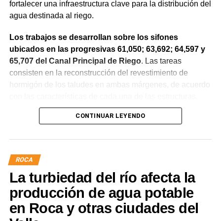
fortalecer una infraestructura clave para la distribución del
agua destinada al riego.
Los trabajos se desarrollan sobre los sifones
ubicados en las progresivas 61,050; 63,692; 64,597 y
65,707 del Canal Principal de Riego
. Las tareas
consisten en la reconstrucción del revestimiento de
hormigón de los taludes en ambas márgenes, de acuerdo
con las características de cada una de las estructuras.
CONTINUAR LEYENDO
La obra incluye la demolición de losas deterioradas, la
incorporación de suelo granular en los sectores que lo
requieren, la ejecución de un nuevo revestimiento de
hormigón reforzado con malla de acero y el sellado de
ROCA
juntas para mejorar la durabilidad de la infraestructura.
La turbiedad del río afecta la
Desde el DPA destacaron que esta intervención forma
producción de agua potable
parte del plan de mantenimiento y renovación de la
en Roca y otras ciudades del
infraestructura hídrica provincial, con el propósito de