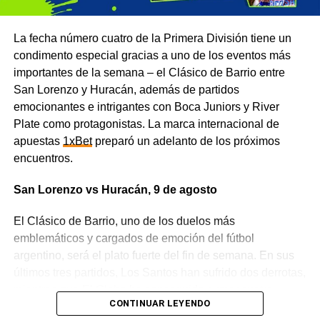
La fecha número cuatro de la Primera División tiene un
condimento especial gracias a uno de los eventos más
importantes de la semana – el Clásico de Barrio entre
San Lorenzo y Huracán, además de partidos
emocionantes e intrigantes con Boca Juniors y River
Plate como protagonistas. La marca internacional de
apuestas
1xBet
preparó un adelanto de los próximos
encuentros.
San Lorenzo vs Huracán, 9 de agosto
El Clásico de Barrio, uno de los duelos más
emblemáticos y cargados de emoción del fútbol
argentino, será el plato fuerte del fin de semana. En sus
últimos tres partidos, Los Santos han sufrido dos derrotas,
mientras que El Globo ha conseguido sumar cuatro
CONTINUAR LEYENDO
puntos. El cruce entre estos dos viejos rivales va mucho