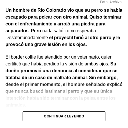
Foto: Archivo.
Un hombre de Río Colorado vio que su perro se había
escapado para pelear con otro animal. Quiso terminar
con el enfrentamiento y arrojó una piedra para
separarlos. Pero
nada salió como esperaba.
Desafortunadamente
el proyectil hirió al otro perro y le
provocó una grave lesión en los ojos.
El border collie fue atendido por un veterinario, quien
certificó que había perdido la visión de ambos ojos.
Su
dueño promovió una denuncia al considerar que se
trataba de un caso de maltrato animal. Sin embargo,
desde el primer momento, el hombre señalado explicó
que nunca buscó lastimar al perro y que su única
intención había sido terminar con la pelea entre los
animales.
CONTINUAR LEYENDO
El Juzgado de Paz analizó el caso y resolvió desestimar
la denuncia y archivar las actuaciones. La jueza concluyó