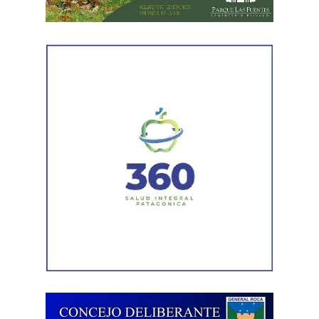
Las tareas incluyeron la demolición de los paños
deteriorados, la reposición y compactación del material
de apoyo y relleno, y la ejecución de las nuevas losas de
hormigón con sus respectivas juntas. En forma paralela,
se reconstruyeron 18 metros cuadrados de vereda sobre
la banquina del canal, luego del acondicionamiento de su
base. Actualmente, la obra se encuentra en su etapa final,
restando únicamente la limpieza general del sector y el
retiro de escombros.
Estas intervenciones preventivas permiten que el Sistema
de Riego Alto Valle llegue en óptimas condiciones al
inicio de la temporada, programada para el transcurso de
agosto, reduciendo el riesgo de filtraciones, preservando