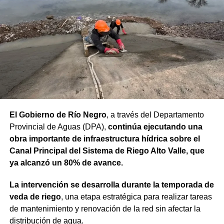
de avanzar con una decisión definitiva sobre su identidad
registral.
En la sentencia,
la magistrada explicó que el
desistimiento es una forma de poner fin
anticipadamente a un proceso judicial cuando una de
las partes decide no continuar con la acción.
Agregó que el Código Procesal Civil y Comercial autoriza
El Gobierno de Río Negro
, a través del Departamento
esa posibilidad siempre que, si la demanda ya fue
Provincial de Aguas (DPA),
continúa ejecutando una
trasladada, la otra parte haya sido notificada.
obra importante de infraestructura hídrica sobre el
Como en este caso ese traslado aún no se había
Canal Principal del Sistema de Riego Alto Valle, que
concretado, la jueza entendió que estaban cumplidos
ya alcanzó un 80% de avance.
todos los requisitos legales para admitir el desistimiento y
La intervención se desarrolla durante la temporada de
declarar extinguido el proceso.
veda de riego
, una etapa estratégica para realizar tareas
«En virtud de ello entiendo que se encuentran
de mantenimiento y renovación de la red sin afectar la
configurados los recaudos previstos en el artículo 278,
distribución de agua.