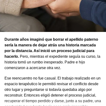
animal.
La resolución también descartó la figura de custodia de
animales, ya que esa infracción solo se configura cuando
un animal causa lesiones a una persona por falta de
cuidados de su dueño. En este caso, el daño recayó
sobre otro animal, por lo que esa norma tampoco
Durante años imaginó que borrar el apellido paterno
resultaba aplicable.
sería la manera de dejar atrás una historia marcada
por la distancia. Así inició un proceso judicial para
El fallo aclaró que el archivo de la causa
hacerlo.
Pero, mientras el expediente seguía su curso, la
contravencional no impide que el dueño del perro
historia tomó un rumbo inesperado. Padre e hijo
lesionado reclame por la vía civil una indemnización
comenzaron a acercarse otra vez.
por los daños que considere haber sufrido.
Ese reencuentro no fue casual. El trabajo realizado en un
espacio terapéutico le permitió revisar el conflicto desde
otro lugar y preguntarse si todavía quedaba algo por
reconstruir. Entonces eligió detener el proceso judicial,
recuperar el tiempo perdido y darse, junto a su padre, una