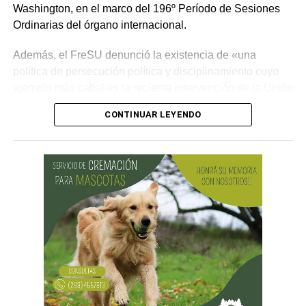
Washington, en el marco del 196º Período de Sesiones
Ordinarias del órgano internacional.
Además, el FreSU denunció la existencia de «una
política de persecución política y disciplinamiento cuyo
ejemplo más cabal es la reciente intervención de la Unión
Obrera Metalúrgica (UOM) y la persecución mediática,
CONTINUAR LEYENDO
gremial, jurídica y personal» desplegada por funcionarios
del gobierno contra el secretario general de Pilotos
(APLA), Pablo Biró.
«El espíritu de esta reforma es beneficiar sólo a los
empresarios y aumentar sus márgenes de rentabilidad a
partir de una mayor explotación. Jornadas más extensas
y salarios más bajos», dijo el secretario general de ATE,
Rodolfo Aguiar, al iniciar la exposición por parte del
FreSU, que solicitó la audiencia junto con el Centro de
Estudios Legales y Sociales (CELS) y el Sindicato de
Prensa de Buenos Aires (SiPreBA). Participaron también