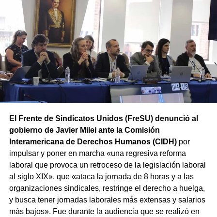
y concentrará a partir de las 12 hs en Av. Rivadavia y
Rodriguez Peña (CABA).
Además, las movilizaciones se
replicarán en las principales ciudades de todas las
provincias en el marco de la Jornada Nacional de Lucha
convocada por el sindicato.
El Frente de Sindicatos Unidos (FreSU) denunció al
gobierno de Javier Milei ante la Comisión
Interamericana de Derechos Humanos (CIDH)
por
impulsar y poner en marcha «una regresiva reforma
laboral que provoca un retroceso de la legislación laboral
al siglo XIX», que «ataca la jornada de 8 horas y a las
organizaciones sindicales, restringe el derecho a huelga,
y busca tener jornadas laborales más extensas y salarios
más bajos». Fue durante la audiencia que se realizó en