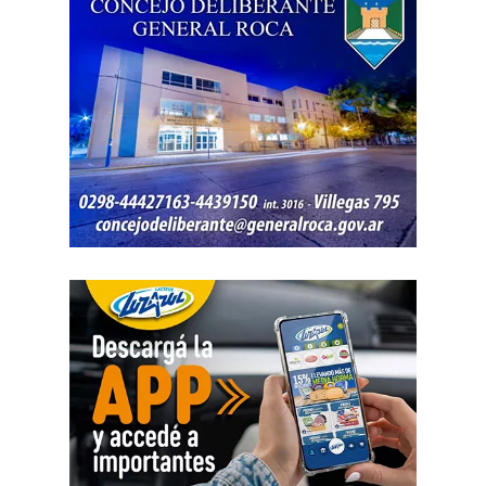
internet, luz y gas. Todo eso produjo una caída del salario
que tiene un impacto directo e indirecto sobre las
mujeres».
«Estamos viviendo una brutal disputa por el tiempo.
Mientras la reforma laboral ataca una de las conquistas
fundacionales como la jornada de 8 horas, instalando un
banco de horas flexible, que borra los límites entre lo
personal y lo laboral, debemos recurrir a varios empleos
para poder sostener la vida», dijo Chevalier y subrayó
que «esta pobreza de tiempo impacta de manera
asimétrica sobre las mujeres, provoca una crisis sobre los
cuidados y desorganiza los hogares».
Al abordar la persecución política a sindicalistas y
sindicatos, Biró sostuvo que «el Estado me ha iniciado
una persecución mediática, gremial, jurídica y personal
por ser el secretario general de la Asociación de Pilotos.
Se trata de una campaña abierta y pública de difamación