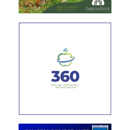
representantes de la Asociación de Abogados
Laboralistas, Mariana Amartino y Matías Cremonte, y el
presidente de la Asociación Nacional de Jueces del
Trabajo (ANJUT), Juan Orsini.
Agregó que «aquello que sostuvo la OIT sobre que el
trabajo no es una mercancía se transformó en letra
muerta. Con esta reforma, estamos frente a un régimen de
compraventa de la fuerza de trabajo. En la Argentina,
enfrentamos un ataque al Estado de Derecho, a la
democracia, a la Constitución Nacional y al sistema
interamericano de derechos humanos. Por eso es que
esta comisión debe actuar».
Luego, la secretaria general de Conadu, Clara Chevalier,
precisó que, como parte de esa política de destrucción de
los derechos laborales, «el gobierno nacional produjo
una desregulación de los precios fundamentales para la
vida, como las tarifas de transporte, telefonía celular,