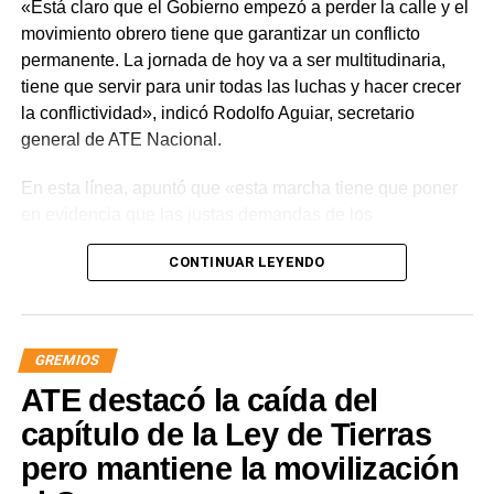
«Está claro que el Gobierno empezó a perder la calle y el
movimiento obrero tiene que garantizar un conflicto
permanente. La jornada de hoy va a ser multitudinaria,
tiene que servir para unir todas las luchas y hacer crecer
la conflictividad», indicó Rodolfo Aguiar, secretario
general de ATE Nacional.
En esta línea, apuntó que «esta marcha tiene que poner
en evidencia que las justas demandas de los
trabajadores, jubilados y los sectores populares no
CONTINUAR LEYENDO
encuentran respuestas, y que el gobierno es el exclusivo
responsable de la angustia en la que está sumida la
mayoría de la sociedad».
GREMIOS
«Lo demuestran las encuestas, a Milei se le están
ATE destacó la caída del
terminando las balas. Tiene que saber que empezamos a
ir por él», sentenció Aguiar.
capítulo de la Ley de Tierras
pero mantiene la movilización
Las movilizaciones además se replicarán en todas las