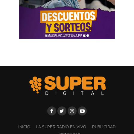
llevada adelante por funcionarios del gobierno, utilizando
la aplicación Mi Argentina o las carteleras de las
estaciones terminales. Usaron todos los recursos del
Estado. Me imputaron delitos penales, me hicieron saber
que perseguían a mi familia, a mi mujer y a mis hijas, y
tuve que presentar un habeas corpus preventivo».
Biró también señaló que «el gobierno impulsó denuncias
y multas multimillonarias contras organizaciones
sindicales como las que hicieron a los compañeros de La
Fraternidad, la UTA, la Asociación de Personal
Aeronáutico o las acciones judiciales contra 170
trabajadores del subte».
Ante las exposiciones de los solicitantes de la audiencia,
los comisionados de la CIDH hicieron algunos
cuestionamientos y solicitaron explicaciones a los
representantes del Gobierno argentino por los modos y
INICIO
LA SUPER RADIO EN VIVO
PUBLICIDAD
las irregularidades a la hora de implementar la reforma