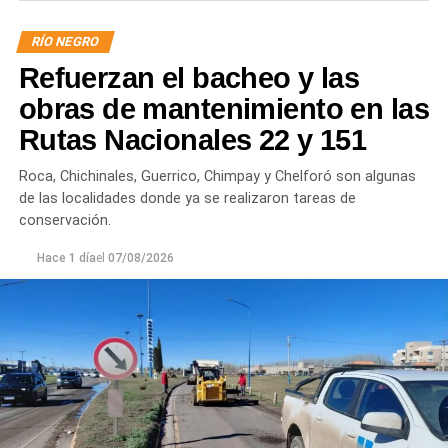
trabaja para sostener la producción de agua potable.
RÍO NEGRO
Por otra parte, en Gral. E. Godoy se registran valores de
Refuerzan el bacheo y las
turbiedad cercanos a 80 NTU, mientras que en
Chichinales rondan los 10 NTU. En ambos casos, las
obras de mantenimiento en las
plantas continúan funcionando con monitoreo
Rutas Nacionales 22 y 151
permanente.
Roca, Chichinales, Guerrico, Chimpay y Chelforó son algunas
Los equipos técnicos de Aguas Rionegrinas mantienen
de las localidades donde ya se realizaron tareas de
un seguimiento constante de la evolución de la turbiedad
conservación.
para adecuar la producción de agua potable de acuerdo
Hace 1 día
el
07/08/2026
con las condiciones que presenta el río.