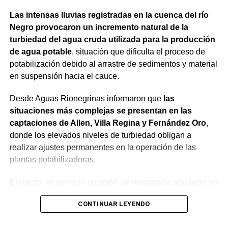
Las intensas lluvias registradas en la cuenca del río
Negro provocaron un incremento natural de la
turbiedad del agua cruda utilizada para la producción
de agua potable
, situación que dificulta el proceso de
potabilización debido al arrastre de sedimentos y material
en suspensión hacia el cauce.
Desde Aguas Rionegrinas informaron que
las
situaciones más complejas se presentan en las
captaciones de Allen, Villa Regina y Fernández Oro
,
donde los elevados niveles de turbiedad obligan a
realizar ajustes permanentes en la operación de las
plantas potabilizadoras.
En tanto, el servicio también se encuentra afectado en
General Roca, Cipolletti y Balsa Las Perlas,
CONTINUAR LEYENDO
localidades donde podrían registrarse bajas de
presión o interrupciones temporales
mientras se