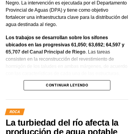
Negro. La intervención es ejecutada por el Departamento
Provincial de Aguas (DPA) y tiene como objetivo
fortalecer una infraestructura clave para la distribución del
agua destinada al riego.
Los trabajos se desarrollan sobre los sifones
ubicados en las progresivas 61,050; 63,692; 64,597 y
65,707 del Canal Principal de Riego
. Las tareas
consisten en la reconstrucción del revestimiento de
hormigón de los taludes en ambas márgenes, de acuerdo
con las características de cada una de las estructuras.
CONTINUAR LEYENDO
La obra incluye la demolición de losas deterioradas, la
incorporación de suelo granular en los sectores que lo
requieren, la ejecución de un nuevo revestimiento de
hormigón reforzado con malla de acero y el sellado de
ROCA
juntas para mejorar la durabilidad de la infraestructura.
La turbiedad del río afecta la
Desde el DPA destacaron que esta intervención forma
producción de agua potable