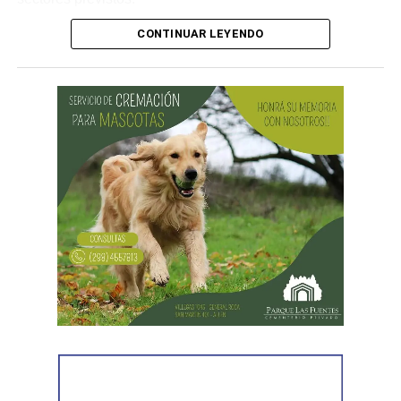
CONTINUAR LEYENDO
Desde Vialidad Nacional informaron que,
durante las
próximas semanas, el operativo de bacheo será
reforzado con dos nuevas cuadrillas de trabajo y dos
camiones bacheadores, lo que permitirá incrementar
el ritmo de ejecución y optimizar las tareas de
mantenimiento en distintos puntos del Alto Valle.
Por otra parte, el organismo avanza con el relevamiento
técnico que definirá los tramos de la Ruta Nacional N°
151 donde se aplicarán 5.000 toneladas de mezcla