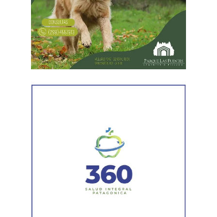
Desde Vialidad Nacional informaron que,
durante las
próximas semanas, el operativo de bacheo será
reforzado con dos nuevas cuadrillas de trabajo y dos
camiones bacheadores, lo que permitirá incrementar
el ritmo de ejecución y optimizar las tareas de
mantenimiento en distintos puntos del Alto Valle.
Por otra parte, el organismo avanza con el relevamiento
técnico que definirá los tramos de la Ruta Nacional N°
151 donde se aplicarán 5.000 toneladas de mezcla
asfáltica en caliente, una obra destinada a recuperar los
sectores más deteriorados y mejorar las condiciones de
transitabilidad.