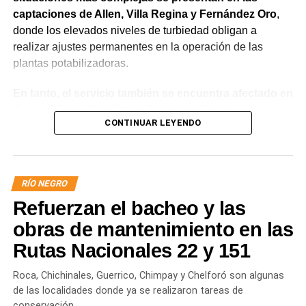
captaciones de Allen, Villa Regina y Fernández Oro
,
donde los elevados niveles de turbiedad obligan a
realizar ajustes permanentes en la operación de las
plantas potabilizadoras.
En tanto, el servicio también se encuentra afectado en
General Roca, Cipolletti y Balsa Las Perlas,
CONTINUAR LEYENDO
localidades donde podrían registrarse bajas de
presión o interrupciones temporales
mientras se
trabaja para sostener la producción de agua potable.
RÍO NEGRO
Por otra parte, en Gral. E. Godoy se registran valores de
Refuerzan el bacheo y las
turbiedad cercanos a 80 NTU, mientras que en
Chichinales rondan los 10 NTU. En ambos casos, las
obras de mantenimiento en las
plantas continúan funcionando con monitoreo
Rutas Nacionales 22 y 151
permanente.
Roca, Chichinales, Guerrico, Chimpay y Chelforó son algunas
Los equipos técnicos de Aguas Rionegrinas mantienen
de las localidades donde ya se realizaron tareas de
un seguimiento constante de la evolución de la turbiedad
conservación.