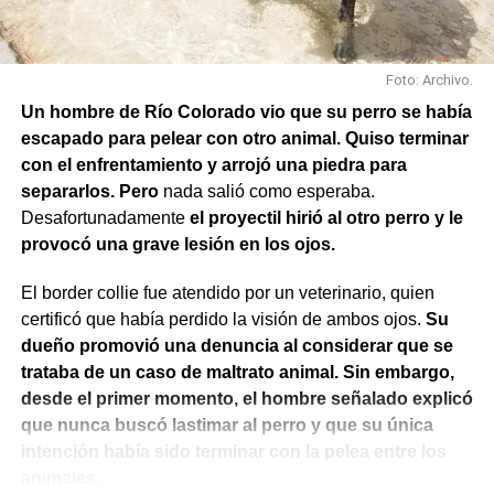
Foto: Archivo.
Un hombre de Río Colorado vio que su perro se había
escapado para pelear con otro animal. Quiso terminar
con el enfrentamiento y arrojó una piedra para
separarlos. Pero
nada salió como esperaba.
Desafortunadamente
el proyectil hirió al otro perro y le
provocó una grave lesión en los ojos.
El border collie fue atendido por un veterinario, quien
También se efectuaron trabajos en Los Fresnos y Vintter;
certificó que había perdido la visión de ambos ojos.
Su
Avenida Viterbori y Lago Mascardi; Avenida Roca y
dueño promovió una denuncia al considerar que se
Gadano; y Gadano al 846, donde se retiró una rejilla
trataba de un caso de maltrato animal. Sin embargo,
dañada y se colocó una valla preventiva para evitar
desde el primer momento, el hombre señalado explicó
accidentes.
que nunca buscó lastimar al perro y que su única
intención había sido terminar con la pelea entre los
Como parte del operativo, s
e pusieron en
animales.
funcionamiento las bombas sumergibles ubicadas en