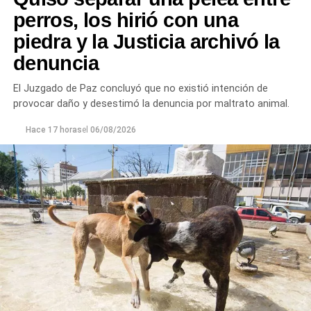
perros, los hirió con una
piedra y la Justicia archivó la
denuncia
Desde Defensa Civil y Desarrollo Social se brindó
ayuda a vecinos de los barrios Fiske Menuco, Nuevo,
El Juzgado de Paz concluyó que no existió intención de
Noroeste, Quinta 25, Carlos Soria y Chacramonte,
provocar daño y desestimó la denuncia por maltrato animal.
donde se entregaron nylon, frazadas, colchones, leña
y alimentos.
Hace 17 horas
el
06/08/2026
En paralelo, las cuadrillas municipales realizaron la
limpieza de alcantarillas y sumideros en distintos
sectores de la ciudad, entre ellos Jujuy y Güemes;
Güemes entre Dr. Maradona y República del Líbano;
Carlos Gardel y Rochdale; Rochdale y Australia;
Rochdale y Jujuy; Yrigoyen y Mendoza; Yrigoyen y
Avenida Roca; y Chula Vista, casi San Juan.