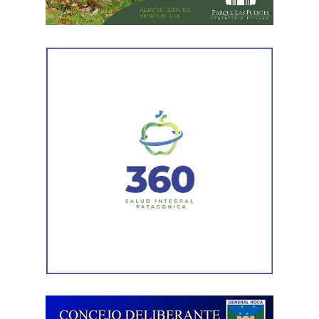
desde otra perspectiva. Expresó que quería intentar
recuperar la relación con su padre, compensar el tiempo
perdido y brindarse mutuamente una oportunidad antes
de avanzar con una decisión definitiva sobre su identidad
registral.
En la sentencia,
la magistrada explicó que el
desistimiento es una forma de poner fin
anticipadamente a un proceso judicial cuando una de
las partes decide no continuar con la acción.
Agregó que el Código Procesal Civil y Comercial autoriza
esa posibilidad siempre que, si la demanda ya fue
trasladada, la otra parte haya sido notificada.
Como en este caso ese traslado aún no se había
concretado, la jueza entendió que estaban cumplidos
todos los requisitos legales para admitir el desistimiento y
declarar extinguido el proceso.