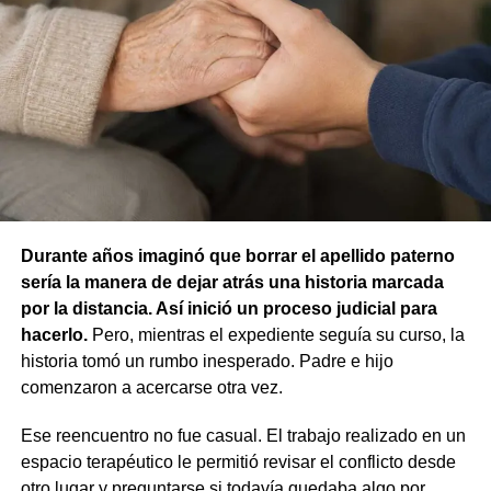
respuesta frente a esa situación. Por ese motivo, la jueza
concluyó que no existían los elementos necesarios para
atribuir responsabilidad contravencional por maltrato
animal.
La resolución también descartó la figura de custodia de
Ante emergencias, los vecinos pueden comunicarse con
animales, ya que esa infracción solo se configura cuando
Defensa Civil al 103 o al 4426376. Para consultas y
un animal causa lesiones a una persona por falta de
reclamos continúa habilitada la línea gratuita 0800-222-
cuidados de su dueño. En este caso, el daño recayó
9742, de lunes a viernes de 8 a 17.
sobre otro animal, por lo que esa norma tampoco
Durante años imaginó que borrar el apellido paterno
resultaba aplicable.
sería la manera de dejar atrás una historia marcada
por la distancia. Así inició un proceso judicial para
El fallo aclaró que el archivo de la causa
hacerlo.
Pero, mientras el expediente seguía su curso, la
contravencional no impide que el dueño del perro
historia tomó un rumbo inesperado. Padre e hijo
lesionado reclame por la vía civil una indemnización
comenzaron a acercarse otra vez.
por los daños que considere haber sufrido.
Ese reencuentro no fue casual. El trabajo realizado en un
espacio terapéutico le permitió revisar el conflicto desde
otro lugar y preguntarse si todavía quedaba algo por