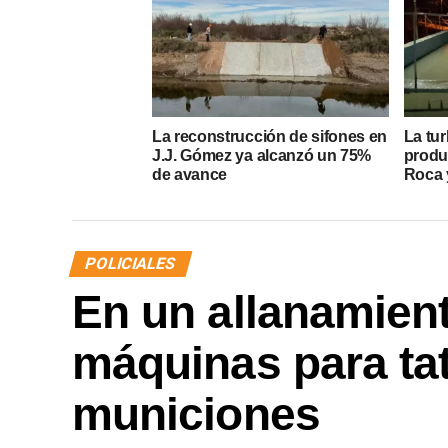
La reconstrucción de sifones en
La tur
J.J. Gómez ya alcanzó un 75%
produ
de avance
Roca y
POLICIALES
En un allanamien
máquinas para ta
municiones