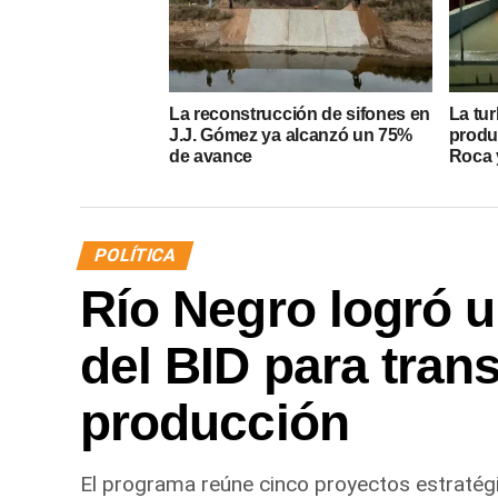
La reconstrucción de sifones en
La tur
J.J. Gómez ya alcanzó un 75%
produ
de avance
Roca y
POLÍTICA
Río Negro logró u
del BID para tran
producción
El programa reúne cinco proyectos estratégi