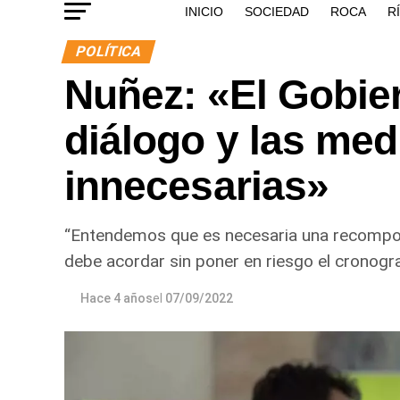
INICIO
SOCIEDAD
ROCA
R
POLÍTICA
Nuñez: «El Gobier
diálogo y las me
innecesarias»
“Entendemos que es necesaria una recompos
debe acordar sin poner en riesgo el cronogra
Hace 4 años
el
07/09/2022