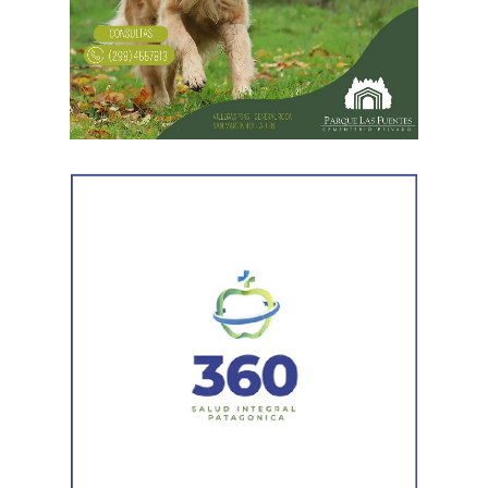
figuraba inscripto en actividades vinculadas con
servicios gastronómicos, asesoramiento y gestión
empresarial.
También registró vehículos a su nombre.
Luego llegaron los datos de la Municipalidad de
Cipolletti. Los registros indicaron la existencia de una
habilitación comercial vigente para un establecimiento
gastronómico y señalaron su participación como socio
gerente en una sociedad. Otro informe municipal dio
cuenta de antecedentes vinculados con inmuebles y
permisos comerciales.
La Agencia de Recaudación y Control Aduanero sumó
más piezas. Según la sentencia,
el progenitor aparecía
registrado como socio, gerente o administrador en
distintas firmas. A esa información se agregó un
contrato de franquicia para la explotación de un local
comercial. La documentación acreditó vínculos con
sociedades, comercios y emprendimientos. Sin