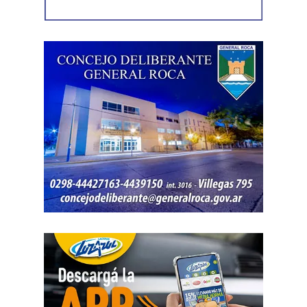
embargo, el expediente no permitió determinar con
exactitud cuánto dinero generaban esas actividades
ni qué parte correspondía al progenitor.
La jueza también examinó una certificación contable que
él mismo presentó. Ese documento informó un promedio
de ingresos durante un período determinado y consignó
una relación laboral con una de las empresas. El fallo
aclaró que esos datos no reflejaban necesariamente la
totalidad de los recursos, ya que existían otras
participaciones comerciales acreditadas en la causa.
El informe bancario añadió otro elemento. La cuenta
registró variaciones importantes entre ingresos, egresos y
saldos durante varios meses. La sentencia tomó esos
movimientos como parte del análisis patrimonial, aunque
no los consideró suficientes para establecer por sí solos
una cifra definitiva.