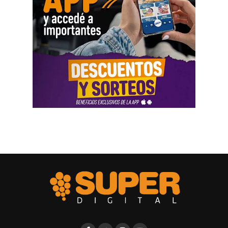
Las declaraciones testimoniales completaron el cuadro.
Varias personas hablaron sobre locales gastronómicos,
viajes al exterior, vehículos y nivel de vida. Otro
testimonio mencionó la relación del progenitor con una
empresa que ocupaba un inmueble comercial.
Aun con ese conjunto de pruebas, la jueza señaló que
faltó documentación contable específica. También
sostuvo que el progenitor estaba en mejores condiciones
de presentar información precisa sobre sus ingresos, su
patrimonio y las ganancias de las sociedades.
El fallo aplicó el criterio de las cargas probatorias
dinámicas. Según la resolución, ese principio impone el
deber de aportar la prueba a quien cuenta con mejores
posibilidades técnicas o materiales para hacerlo.
La jueza fijó una cuota alimentaria equivalente a ocho
salarios mínimos, vitales y móviles. También ordenó que
se practique una liquidación por los períodos anteriores,