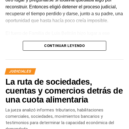
reconstruir. Entonces eligió detener el proceso judicial,
recuperar el tiempo perdido y darse, junto a su padre, una
oportunidad que hasta hacía poco creía imposible.
El fuero de Familia de Luis Beltrán hizo lugar a ese
pedido, declaró concluido el proceso por desistimiento y
CONTINUAR LEYENDO
ordenó el archivo de las actuaciones. La jueza consideró
que se encontraban reunidos los requisitos previstos por
la legislación para poner fin al expediente.
JUDICIALES
El joven había promovido la acción para solicitar la
La ruta de sociedades,
supresión de su apellido paterno. Durante la etapa inicial
del trámite se incorporó la documentación presentada, se
cuentas y comercios detrás de
ordenó la publicación de edictos y se dispusieron
una cuota alimentaria
distintas medidas previas. En esa etapa la demanda
todavía no había sido notificada al progenitor.
La jueza analizó informes tributarios, habilitaciones
comerciales, sociedades, movimientos bancarios y
Al comunicar su decisión de desistir, explicó que el
testimonios para determinar la capacidad económica del
proceso terapéutico le permitió replantear el conflicto