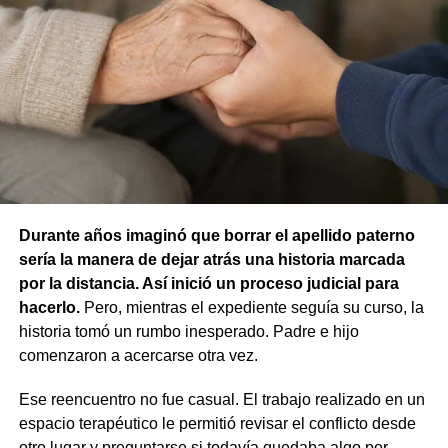
respuesta frente a esa situación. Por ese motivo, la jueza
concluyó que no existían los elementos necesarios para
atribuir responsabilidad contravencional por maltrato
animal.
La resolución también descartó la figura de custodia de
animales, ya que esa infracción solo se configura cuando
un animal causa lesiones a una persona por falta de
cuidados de su dueño. En este caso, el daño recayó
sobre otro animal, por lo que esa norma tampoco
Durante años imaginó que borrar el apellido paterno
resultaba aplicable.
sería la manera de dejar atrás una historia marcada
por la distancia. Así inició un proceso judicial para
El fallo aclaró que el archivo de la causa
hacerlo.
Pero, mientras el expediente seguía su curso, la
contravencional no impide que el dueño del perro
historia tomó un rumbo inesperado. Padre e hijo
lesionado reclame por la vía civil una indemnización
comenzaron a acercarse otra vez.
por los daños que considere haber sufrido.
Ese reencuentro no fue casual. El trabajo realizado en un
espacio terapéutico le permitió revisar el conflicto desde
otro lugar y preguntarse si todavía quedaba algo por