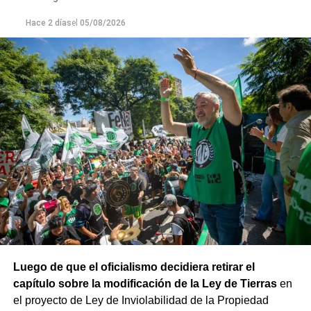
privatizaciones de empresas públicas; reincorporación de
todas las y los trabajadores despedidos; restitución de los
Hace 2 días
el
05/08/2026
fondos adeudados a las provincias y FGS de la ANSES; y
rechazo a la armonización de las Cajas Previsionales
Provinciales».
Luego de que el oficialismo decidiera retirar el
capítulo sobre la modificación de la Ley de Tierras
en
el proyecto de Ley de Inviolabilidad de la Propiedad