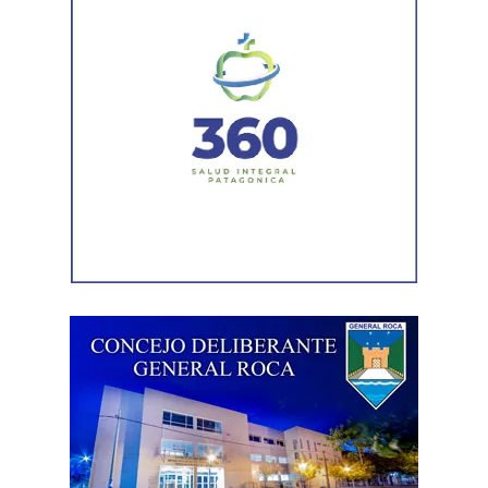
trabajo no es una mercancía se transformó en letra
muerta. Con esta reforma, estamos frente a un régimen de
compraventa de la fuerza de trabajo. En la Argentina,
enfrentamos un ataque al Estado de Derecho, a la
democracia, a la Constitución Nacional y al sistema
interamericano de derechos humanos. Por eso es que
esta comisión debe actuar».
Luego, la secretaria general de Conadu, Clara Chevalier,
precisó que, como parte de esa política de destrucción de
los derechos laborales, «el gobierno nacional produjo
una desregulación de los precios fundamentales para la
vida, como las tarifas de transporte, telefonía celular,
internet, luz y gas. Todo eso produjo una caída del salario
que tiene un impacto directo e indirecto sobre las
mujeres».
«Estamos viviendo una brutal disputa por el tiempo.
Mientras la reforma laboral ataca una de las conquistas