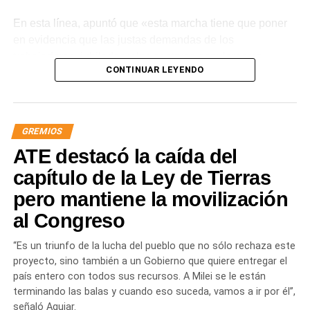
En esta línea, apuntó que «esta marcha tiene que poner
en evidencia que las justas demandas de los
trabajadores, jubilados y los sectores populares no
CONTINUAR LEYENDO
encuentran respuestas, y que el gobierno es el exclusivo
responsable de la angustia en la que está sumida la
mayoría de la sociedad».
GREMIOS
«Lo demuestran las encuestas, a Milei se le están
ATE destacó la caída del
terminando las balas. Tiene que saber que empezamos a
ir por él», sentenció Aguiar.
capítulo de la Ley de Tierras
pero mantiene la movilización
Las movilizaciones además se replicarán en todas las
al Congreso
provincias en el marco de la Jornada Nacional de
Lucha
dispuesta por el sindicato estatal en reclamo por
“Es un triunfo de la lucha del pueblo que no sólo rechaza este
«reapertura de paritarias y urgente recomposición salarial
proyecto, sino también a un Gobierno que quiere entregar el
y de jubilaciones; rechazo al vaciamiento de los
país entero con todos sus recursos. A Milei se le están
organismos públicos; pase a planta permanente de todas
terminando las balas y cuando eso suceda, vamos a ir por él”,
las y los trabajadores precarizados; rechazo a las
señaló Aguiar.