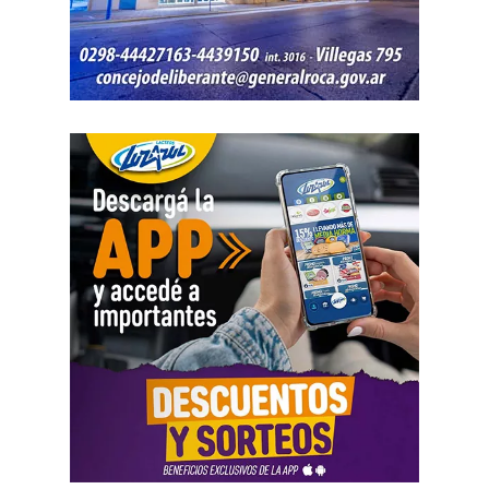
fundacionales como la jornada de 8 horas, instalando un
banco de horas flexible, que borra los límites entre lo
personal y lo laboral, debemos recurrir a varios empleos
para poder sostener la vida», dijo Chevalier y subrayó
que «esta pobreza de tiempo impacta de manera
asimétrica sobre las mujeres, provoca una crisis sobre los
cuidados y desorganiza los hogares».
Al abordar la persecución política a sindicalistas y
sindicatos, Biró sostuvo que «el Estado me ha iniciado
una persecución mediática, gremial, jurídica y personal
por ser el secretario general de la Asociación de Pilotos.
Se trata de una campaña abierta y pública de difamación
llevada adelante por funcionarios del gobierno, utilizando
la aplicación Mi Argentina o las carteleras de las
estaciones terminales. Usaron todos los recursos del
Estado. Me imputaron delitos penales, me hicieron saber
que perseguían a mi familia, a mi mujer y a mis hijas, y
tuve que presentar un habeas corpus preventivo».