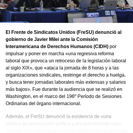
El Frente de Sindicatos Unidos (FreSU) denunció al
gobierno de Javier Milei ante la Comisión
Interamericana de Derechos Humanos (CIDH)
por
impulsar y poner en marcha «una regresiva reforma
laboral que provoca un retroceso de la legislación laboral
al siglo XIX», que «ataca la jornada de 8 horas y a las
organizaciones sindicales, restringe el derecho a huelga,
y busca tener jornadas laborales más extensas y salarios
más bajos». Fue durante la audiencia que se realizó en
Washington, en el marco del 196º Período de Sesiones
Ordinarias del órgano internacional.
Además, el FreSU denunció la existencia de «una
política de persecución política y disciplinamiento cuyo
ejemplo más cabal es la reciente intervención de la Unión