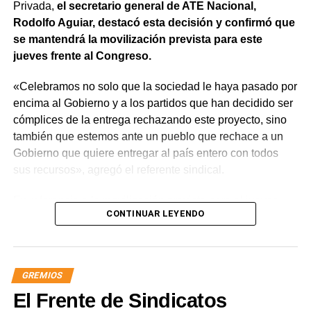
Privada,
el secretario general de ATE Nacional,
Rodolfo Aguiar, destacó esta decisión y confirmó que
se mantendrá la movilización prevista para este
jueves frente al Congreso.
«Celebramos no solo que la sociedad le haya pasado por
encima al Gobierno y a los partidos que han decidido ser
cómplices de la entrega rechazando este proyecto, sino
también que estemos ante un pueblo que rechace a un
Gobierno que quiere entregar al país entero con todos
sus recursos», agregó el referente sindical.
En referencia a la movilización prevista para el jueves,
CONTINUAR LEYENDO
apuntó que «a Milei se le están terminando las balas y
cuando eso suceda, vamos a ir por él. Igual vamos a
movilizar para seguir repudiando a los senadores han
tergiversado su representación, porque debieran impulsar
GREMIOS
y votar iniciativas para defender los intereses de nuestra
El Frente de Sindicatos
nación y no rematarla».