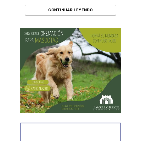
Obrera Metalúrgica (UOM) y la persecución mediática,
CONTINUAR LEYENDO
gremial, jurídica y personal» desplegada por funcionarios
del gobierno contra el secretario general de Pilotos
(APLA), Pablo Biró.
«El espíritu de esta reforma es beneficiar sólo a los
empresarios y aumentar sus márgenes de rentabilidad a
partir de una mayor explotación. Jornadas más extensas
y salarios más bajos», dijo el secretario general de ATE,
Rodolfo Aguiar, al iniciar la exposición por parte del
FreSU, que solicitó la audiencia junto con el Centro de
Estudios Legales y Sociales (CELS) y el Sindicato de
Prensa de Buenos Aires (SiPreBA). Participaron también
representantes de la Asociación de Abogados
Laboralistas, Mariana Amartino y Matías Cremonte, y el
presidente de la Asociación Nacional de Jueces del
Trabajo (ANJUT), Juan Orsini.
Agregó que «aquello que sostuvo la OIT sobre que el