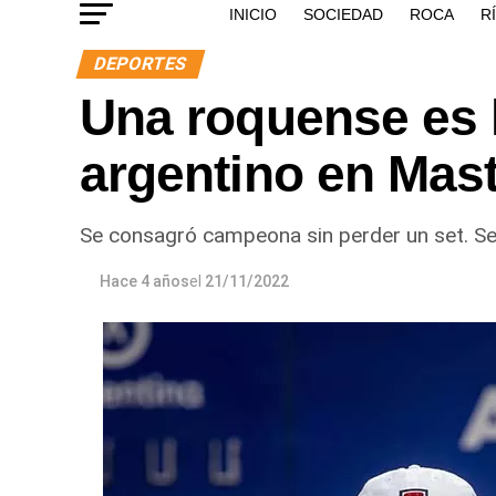
INICIO
SOCIEDAD
ROCA
R
DEPORTES
Una roquense es l
argentino en Mas
Se consagró campeona sin perder un set. Se 
Hace 4 años
el
21/11/2022