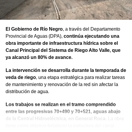
anticipadamente a un proceso judicial cuando una de
las partes decide no continuar con la acción.
Agregó que el Código Procesal Civil y Comercial autoriza
El Gobierno de Río Negro
, a través del Departamento
esa posibilidad siempre que, si la demanda ya fue
Provincial de Aguas (DPA),
continúa ejecutando una
trasladada, la otra parte haya sido notificada.
obra importante de infraestructura hídrica sobre el
Como en este caso ese traslado aún no se había
Canal Principal del Sistema de Riego Alto Valle, que
concretado, la jueza entendió que estaban cumplidos
ya alcanzó un 80% de avance.
todos los requisitos legales para admitir el desistimiento y
La intervención se desarrolla durante la temporada de
declarar extinguido el proceso.
veda de riego
, una etapa estratégica para realizar tareas
«En virtud de ello entiendo que se encuentran
de mantenimiento y renovación de la red sin afectar la
configurados los recaudos previstos en el artículo 278,
distribución de agua.
para que opere el desistimiento del proceso por voluntad
Los trabajos se realizan en el tramo comprendido
de la parte», explicó. Además, se estableció que las
entre las progresivas 70+490 y 70+521, aguas abajo
actuaciones permanezcan archivadas en formato digital,
de la Central Hidroeléctrica, en General Roca.
La obra
conforme a la normativa vigente del Poder Judicial de Río
tiene como objetivo fortalecer la estructura del canal
Negro.