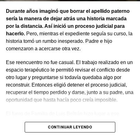
sobre otro animal, por lo que esa norma tampoco
Durante años imaginó que borrar el apellido paterno
resultaba aplicable.
sería la manera de dejar atrás una historia marcada
por la distancia. Así inició un proceso judicial para
El fallo aclaró que el archivo de la causa
hacerlo.
Pero, mientras el expediente seguía su curso, la
contravencional no impide que el dueño del perro
historia tomó un rumbo inesperado. Padre e hijo
lesionado reclame por la vía civil una indemnización
comenzaron a acercarse otra vez.
por los daños que considere haber sufrido.
Ese reencuentro no fue casual. El trabajo realizado en un
espacio terapéutico le permitió revisar el conflicto desde
otro lugar y preguntarse si todavía quedaba algo por
reconstruir. Entonces eligió detener el proceso judicial,
recuperar el tiempo perdido y darse, junto a su padre, una
oportunidad que hasta hacía poco creía imposible.
El fuero de Familia de Luis Beltrán hizo lugar a ese
pedido, declaró concluido el proceso por desistimiento y
CONTINUAR LEYENDO
ordenó el archivo de las actuaciones. La jueza consideró
que se encontraban reunidos los requisitos previstos por