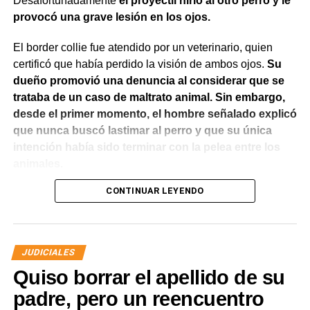
Desafortunadamente
el proyectil hirió al otro perro y le
provocó una grave lesión en los ojos.
El border collie fue atendido por un veterinario, quien
certificó que había perdido la visión de ambos ojos.
Su
dueño promovió una denuncia al considerar que se
trataba de un caso de maltrato animal. Sin embargo,
desde el primer momento, el hombre señalado explicó
que nunca buscó lastimar al perro y que su única
intención había sido terminar con la pelea entre los
animales.
CONTINUAR LEYENDO
El Juzgado de Paz analizó el caso y resolvió desestimar
la denuncia y archivar las actuaciones. La jueza concluyó
que los hechos no configuraban la contravención de
maltrato animal prevista en el Código Contravencional.
JUDICIALES
Quiso borrar el apellido de su
La sentencia destacó que esa figura exige una conducta
dolosa, es decir, la voluntad de provocar daño al animal.
padre, pero un reencuentro
En este caso, la magistrada entendió que del propio