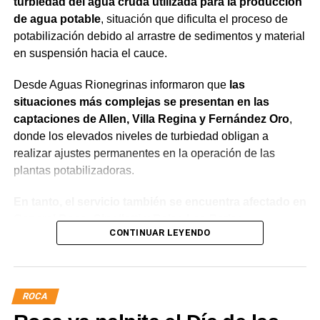
turbiedad del agua cruda utilizada para la producción
de agua potable
, situación que dificulta el proceso de
potabilización debido al arrastre de sedimentos y material
en suspensión hacia el cauce.
Desde Aguas Rionegrinas informaron que
las
situaciones más complejas se presentan en las
captaciones de Allen, Villa Regina y Fernández Oro
,
donde los elevados niveles de turbiedad obligan a
realizar ajustes permanentes en la operación de las
plantas potabilizadoras.
En tanto, el servicio también se encuentra afectado en
General Roca, Cipolletti y Balsa Las Perlas,
CONTINUAR LEYENDO
localidades donde podrían registrarse bajas de
presión o interrupciones temporales
mientras se
trabaja para sostener la producción de agua potable.
ROCA
Por otra parte, en Gral. E. Godoy se registran valores de
turbiedad cercanos a 80 NTU, mientras que en