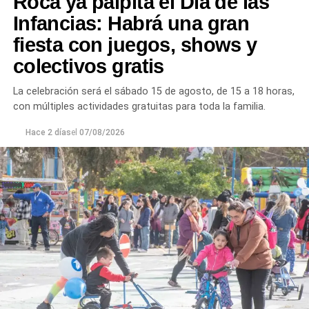
Roca ya palpita el Día de las
Chichinales rondan los 10 NTU. En ambos casos, las
Infancias: Habrá una gran
plantas continúan funcionando con monitoreo
fiesta con juegos, shows y
permanente.
colectivos gratis
Los equipos técnicos de Aguas Rionegrinas mantienen
La celebración será el sábado 15 de agosto, de 15 a 18 horas,
un seguimiento constante de la evolución de la turbiedad
con múltiples actividades gratuitas para toda la familia.
para adecuar la producción de agua potable de acuerdo
con las condiciones que presenta el río.
Hace 2 días
el
07/08/2026