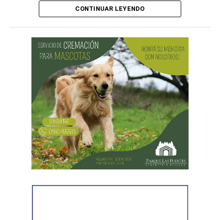
CONTINUAR LEYENDO
¿Por qué se celebra el Día de las
Infancias?
La conmemoración tiene su origen en una
recomendación realizada por la Organización de las
Naciones Unidas (ONU) en 1954, mediante la cual se
propuso que los países destinaran una jornada para
promover la fraternidad entre niños y niñas y concientizar
sobre su derecho a la salud, la educación y la protección.
En Argentina, esta celebración comenzó a realizarse en
1960 con actividades sociales y culturales destinadas a
promover el bienestar de la niñez en todo el país.
¿Por qué se habla de infancias?
El uso del término en plural responde a una mirada más
inclusiva, que reconoce la diversidad de realidades que