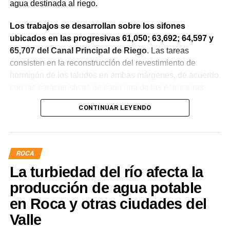
agua destinada al riego.
Los trabajos se desarrollan sobre los sifones
ubicados en las progresivas 61,050; 63,692; 64,597 y
65,707 del Canal Principal de Riego
. Las tareas
consisten en la reconstrucción del revestimiento de
hormigón de los taludes en ambas márgenes, de acuerdo
con las características de cada una de las estructuras.
CONTINUAR LEYENDO
La obra incluye la demolición de losas deterioradas, la
incorporación de suelo granular en los sectores que lo
requieren, la ejecución de un nuevo revestimiento de
hormigón reforzado con malla de acero y el sellado de
ROCA
juntas para mejorar la durabilidad de la infraestructura.
La turbiedad del río afecta la
Desde el DPA destacaron que esta intervención forma
producción de agua potable
parte del plan de mantenimiento y renovación de la
en Roca y otras ciudades del
infraestructura hídrica provincial, con el propósito de
Valle
optimizar la conducción del agua, preservar el Canal