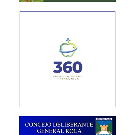
Por otra parte, el organismo avanza con el relevamiento
técnico que definirá los tramos de la Ruta Nacional N°
151 donde se aplicarán 5.000 toneladas de mezcla
asfáltica en caliente, una obra destinada a recuperar los
sectores más deteriorados y mejorar las condiciones de
transitabilidad.