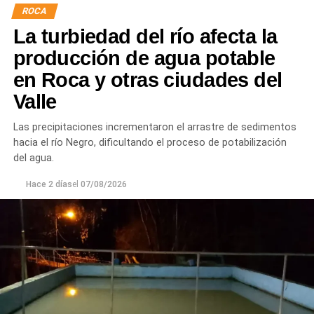
hormigón reforzado con malla de acero y el sellado de
ROCA
juntas para mejorar la durabilidad de la infraestructura.
La turbiedad del río afecta la
Desde el DPA destacaron que esta intervención forma
producción de agua potable
parte del plan de mantenimiento y renovación de la
en Roca y otras ciudades del
infraestructura hídrica provincial, con el propósito de
Valle
optimizar la conducción del agua, preservar el Canal
Principal de Riego y brindar un servicio más eficiente y
Las precipitaciones incrementaron el arrastre de sedimentos
seguro para los productores del Alto Valle.
hacia el río Negro, dificultando el proceso de potabilización
del agua.
Hace 2 días
el
07/08/2026