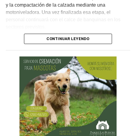
y la compactación de la calzada mediante una
motoniveladora. Una vez finalizada esa etapa, el
personal continuará con el calce de banquinas en los
sectores previstos.
CONTINUAR LEYENDO
Desde Vialidad Nacional informaron que,
durante las
próximas semanas, el operativo de bacheo será
reforzado con dos nuevas cuadrillas de trabajo y dos
camiones bacheadores, lo que permitirá incrementar
el ritmo de ejecución y optimizar las tareas de
mantenimiento en distintos puntos del Alto Valle.