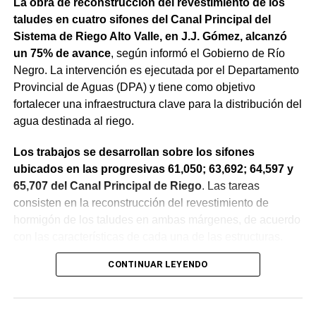
La obra de reconstrucción del revestimiento de los
taludes en cuatro sifones del Canal Principal del
Sistema de Riego Alto Valle, en J.J. Gómez, alcanzó
un 75% de avance
, según informó el Gobierno de Río
Negro. La intervención es ejecutada por el Departamento
Provincial de Aguas (DPA) y tiene como objetivo
fortalecer una infraestructura clave para la distribución del
agua destinada al riego.
Los trabajos se desarrollan sobre los sifones
ubicados en las progresivas 61,050; 63,692; 64,597 y
65,707 del Canal Principal de Riego
. Las tareas
consisten en la reconstrucción del revestimiento de
hormigón de los taludes en ambas márgenes, de acuerdo
con las características de cada una de las estructuras.
CONTINUAR LEYENDO
La obra incluye la demolición de losas deterioradas, la
incorporación de suelo granular en los sectores que lo
requieren, la ejecución de un nuevo revestimiento de