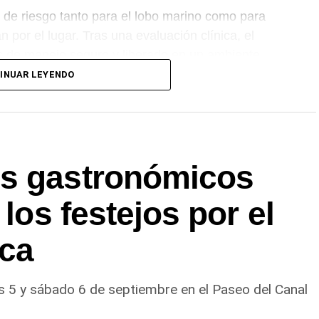
s de riesgo tanto para el lobo marino como para
 por el lugar. Tras una evaluación clínica, el
s de manejo seguro y liberado en un ambiente
INUAR LEYENDO
os gastronómicos
 los festejos por el
oca
es 5 y sábado 6 de septiembre en el Paseo del Canal