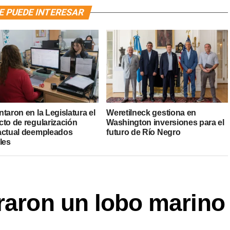
E PUEDE INTERESAR
taron en la Legislatura el
Weretilneck gestiona en
cto de regularización
Washington inversiones para el
actual deempleados
futuro de Río Negro
les
raron un lobo marino