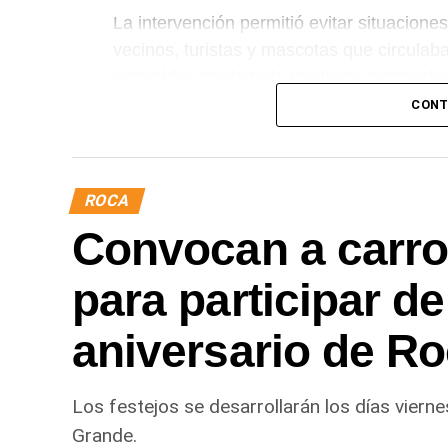
La intervención permitió evitar situacione
vecinos, turistas y mascotas que circulaban
animal fue trasladado mediante protocolo
adecuado para su descanso.
CONT
ROCA
Convocan a carr
para participar de
aniversario de R
Los festejos se desarrollarán los días viern
Grande.