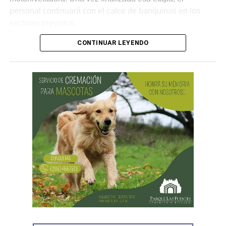
personal continuará con el calce de banquinas en los
sectores previstos.
CONTINUAR LEYENDO
Desde Vialidad Nacional informaron que,
durante las
próximas semanas, el operativo de bacheo será
reforzado con dos nuevas cuadrillas de trabajo y dos
camiones bacheadores, lo que permitirá incrementar
el ritmo de ejecución y optimizar las tareas de
mantenimiento en distintos puntos del Alto Valle.
Por otra parte, el organismo avanza con el relevamiento