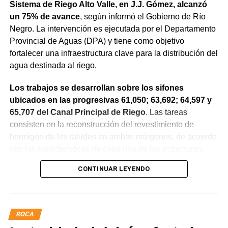
Sistema de Riego Alto Valle, en J.J. Gómez, alcanzó
un 75% de avance
, según informó el Gobierno de Río
Negro. La intervención es ejecutada por el Departamento
Provincial de Aguas (DPA) y tiene como objetivo
fortalecer una infraestructura clave para la distribución del
agua destinada al riego.
Los trabajos se desarrollan sobre los sifones
ubicados en las progresivas 61,050; 63,692; 64,597 y
65,707 del Canal Principal de Riego
. Las tareas
consisten en la reconstrucción del revestimiento de
hormigón de los taludes en ambas márgenes, de acuerdo
con las características de cada una de las estructuras.
CONTINUAR LEYENDO
La obra incluye la demolición de losas deterioradas, la
incorporación de suelo granular en los sectores que lo
requieren, la ejecución de un nuevo revestimiento de
hormigón reforzado con malla de acero y el sellado de
ROCA
juntas para mejorar la durabilidad de la infraestructura.