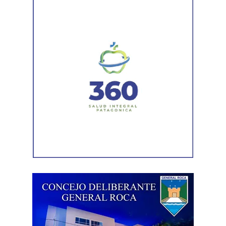
técnico que definirá los tramos de la Ruta Nacional N°
151 donde se aplicarán 5.000 toneladas de mezcla
asfáltica en caliente, una obra destinada a recuperar los
sectores más deteriorados y mejorar las condiciones de
transitabilidad.