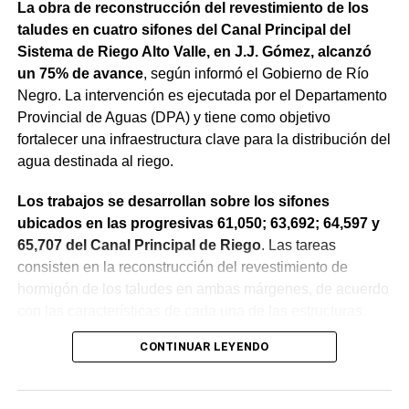
La obra de reconstrucción del revestimiento de los
taludes en cuatro sifones del Canal Principal del
Sistema de Riego Alto Valle, en J.J. Gómez, alcanzó
un 75% de avance
, según informó el Gobierno de Río
Negro. La intervención es ejecutada por el Departamento
Provincial de Aguas (DPA) y tiene como objetivo
fortalecer una infraestructura clave para la distribución del
agua destinada al riego.
Los trabajos se desarrollan sobre los sifones
ubicados en las progresivas 61,050; 63,692; 64,597 y
65,707 del Canal Principal de Riego
. Las tareas
consisten en la reconstrucción del revestimiento de
hormigón de los taludes en ambas márgenes, de acuerdo
con las características de cada una de las estructuras.
CONTINUAR LEYENDO
La obra incluye la demolición de losas deterioradas, la
incorporación de suelo granular en los sectores que lo
requieren, la ejecución de un nuevo revestimiento de