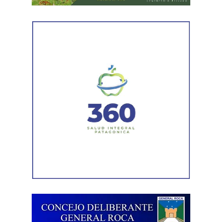
Por otra parte, el organismo avanza con el relevamiento
técnico que definirá los tramos de la Ruta Nacional N°
151 donde se aplicarán 5.000 toneladas de mezcla
asfáltica en caliente, una obra destinada a recuperar los
sectores más deteriorados y mejorar las condiciones de
transitabilidad.