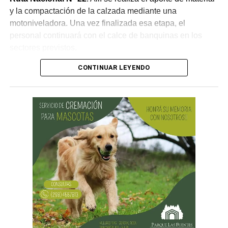
y la compactación de la calzada mediante una
motoniveladora. Una vez finalizada esa etapa, el
personal continuará con el calce de banquinas en los
sectores previstos.
CONTINUAR LEYENDO
Desde Vialidad Nacional informaron que,
durante las
próximas semanas, el operativo de bacheo será
reforzado con dos nuevas cuadrillas de trabajo y dos
camiones bacheadores, lo que permitirá incrementar
el ritmo de ejecución y optimizar las tareas de
mantenimiento en distintos puntos del Alto Valle.