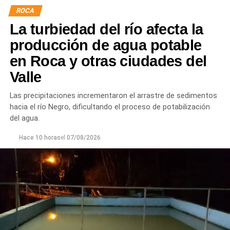
hormigón reforzado con malla de acero y el sellado de
ROCA
juntas para mejorar la durabilidad de la infraestructura.
La turbiedad del río afecta la
Desde el DPA destacaron que esta intervención forma
producción de agua potable
parte del plan de mantenimiento y renovación de la
en Roca y otras ciudades del
infraestructura hídrica provincial, con el propósito de
Valle
optimizar la conducción del agua, preservar el Canal
Principal de Riego y brindar un servicio más eficiente y
Las precipitaciones incrementaron el arrastre de sedimentos
seguro para los productores del Alto Valle.
hacia el río Negro, dificultando el proceso de potabilización
del agua.
Hace 10 horas
el
07/08/2026