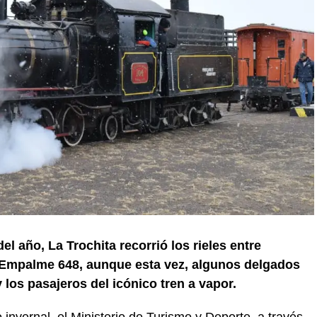
 año, La Trochita recorrió los rieles entre
n Empalme 648, aunque esta vez, algunos delgados
los pasajeros del icónico tren a vapor.
nvernal, el Ministerio de Turismo y Deporte, a través