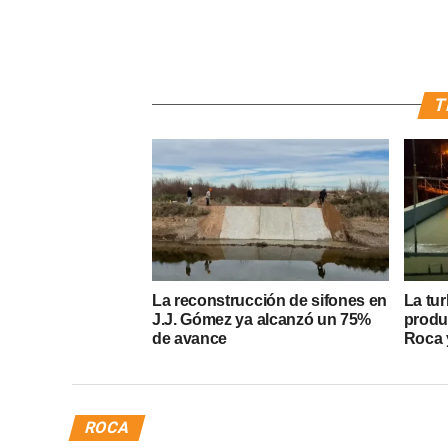
T
La reconstrucción de sifones en
La tur
J.J. Gómez ya alcanzó un 75%
produ
de avance
Roca y
ROCA