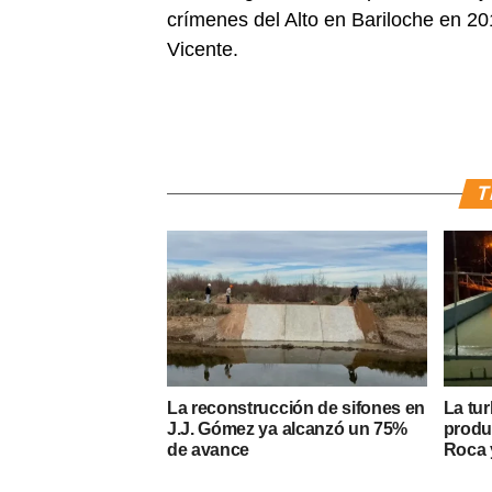
crímenes del Alto en Bariloche en 2
Vicente.
T
La reconstrucción de sifones en
La tur
J.J. Gómez ya alcanzó un 75%
produ
de avance
Roca y