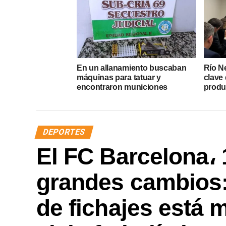
En un allanamiento buscaban
Río N
máquinas para tatuar y
clave 
encontraron municiones
produ
DEPORTES
El FC Barcelona، 
grandes cambios
de fichajes está 